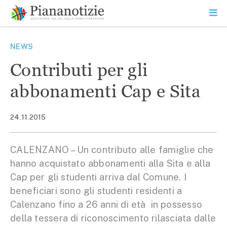
Vai
la
SEARCH
ME
contenuto
PR
Piana Notizie
Le notizie della Piana
NEWS
Contributi per gli
abbonamenti Cap e Sita
24.11.2015
CALENZANO – Un contributo alle famiglie che
hanno acquistato abbonamenti alla Sita e alla
Cap per gli studenti arriva dal Comune. I
beneficiari sono gli studenti residenti a
Calenzano fino a 26 anni di età in possesso
della tessera di riconoscimento rilasciata dalle