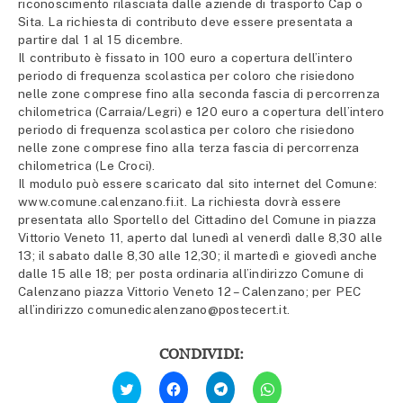
riconoscimento rilasciata dalle aziende di trasporto Cap o
Sita. La richiesta di contributo deve essere presentata a
partire dal 1 al 15 dicembre.
Il contributo è fissato in 100 euro a copertura dell’intero
periodo di frequenza scolastica per coloro che risiedono
nelle zone comprese fino alla seconda fascia di percorrenza
chilometrica (Carraia/Legri) e 120 euro a copertura dell’intero
periodo di frequenza scolastica per coloro che risiedono
nelle zone comprese fino alla terza fascia di percorrenza
chilometrica (Le Croci).
Il modulo può essere scaricato dal sito internet del Comune:
www.comune.calenzano.fi.it. La richiesta dovrà essere
presentata allo Sportello del Cittadino del Comune in piazza
Vittorio Veneto 11, aperto dal lunedì al venerdì dalle 8,30 alle
13; il sabato dalle 8,30 alle 12,30; il martedì e giovedì anche
dalle 15 alle 18; per posta ordinaria all’indirizzo Comune di
Calenzano piazza Vittorio Veneto 12 – Calenzano; per PEC
all’indirizzo comunedicalenzano@postecert.it.
CONDIVIDI:
Fai
Fai
Fai
Fai
clic
clic
clic
clic
qui
per
per
per