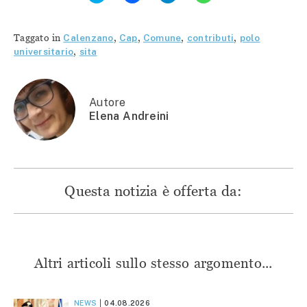
per
condividere
condividere
condividere
condividere
su
su
su
su
Facebook
Telegram
WhatsApp
Twitter
(Si
(Si
(Si
Taggato in
Calenzano
,
Cap
,
Comune
,
contributi
,
polo
(Si
apre
apre
apre
apre
in
in
in
universitario
,
sita
in
una
una
una
una
nuova
nuova
nuova
nuova
finestra)
finestra)
finestra)
finestra)
Autore
Elena Andreini
Questa notizia è offerta da:
Altri articoli sullo stesso argomento...
NEWS
04.08.2026