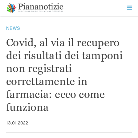
Vai
la
SEARCH
ME
contenuto
PR
Piana Notizie
Le notizie della Piana
NEWS
Covid, al via il recupero
dei risultati dei tamponi
non registrati
correttamente in
farmacia: ecco come
funziona
13.01.2022