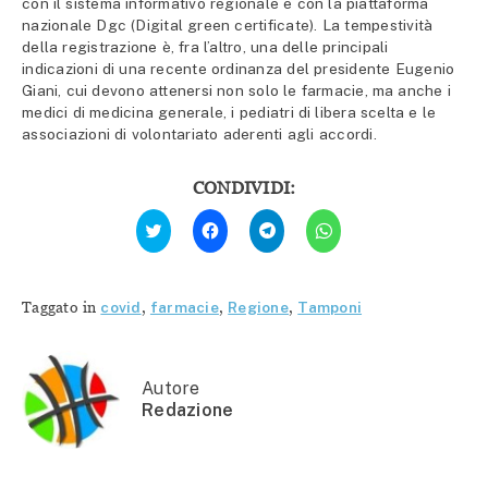
con il sistema informativo regionale e con la piattaforma
nazionale Dgc (Digital green certificate). La tempestività
della registrazione è, fra l’altro, una delle principali
indicazioni di una recente ordinanza del presidente Eugenio
Giani, cui devono attenersi non solo le farmacie, ma anche i
medici di medicina generale, i pediatri di libera scelta e le
associazioni di volontariato aderenti agli accordi.
CONDIVIDI:
Fai
Fai
Fai
Fai
clic
clic
clic
clic
qui
per
per
per
per
condividere
condividere
condividere
condividere
su
su
su
su
Facebook
Telegram
WhatsApp
Twitter
(Si
(Si
(Si
Taggato in
covid
,
farmacie
,
Regione
,
Tamponi
(Si
apre
apre
apre
apre
in
in
in
in
una
una
una
una
nuova
nuova
nuova
nuova
finestra)
finestra)
finestra)
finestra)
Autore
Redazione