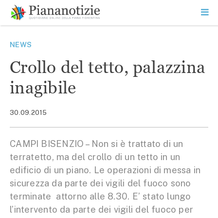
Vai
la
SEARCH
ME
contenuto
PR
Piana Notizie
Le notizie della Piana
NEWS
Crollo del tetto, palazzina
inagibile
30.09.2015
CAMPI BISENZIO – Non si è trattato di un
terratetto, ma del crollo di un tetto in un
edificio di un piano. Le operazioni di messa in
sicurezza da parte dei vigili del fuoco sono
terminate attorno alle 8.30. E’ stato lungo
l’intervento da parte dei vigili del fuoco per