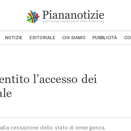
Piana Notizie
Le notizie della Piana
NOTIZIE
EDITORIALE
CHI SIAMO
PUBBLICITÀ
CO
MOSTRA/NASCONDI CERCA
ntito l’accesso dei
ale
alla cessazione dello stato di emergenza,