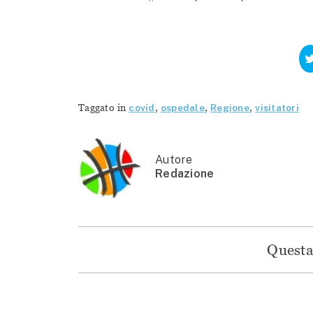
Taggato in
covid
,
ospedale
,
Regione
,
visitatori
Autore
Redazione
Questa 