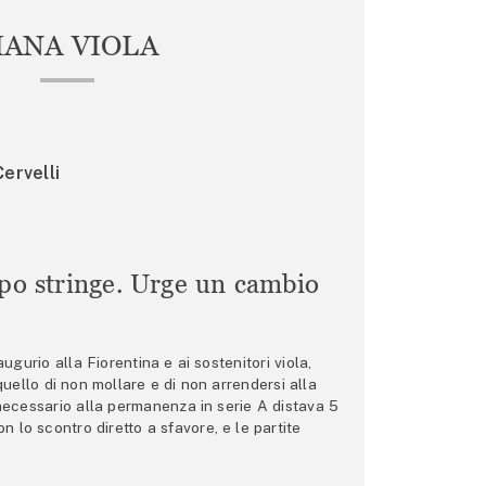
IANA VIOLA
ervelli
mpo stringe. Urge un cambio
gurio alla Fiorentina e ai sostenitori viola,
 quello di non mollare e di non arrendersi alla
 necessario alla permanenza in serie A distava 5
n lo scontro diretto a sfavore, e le partite