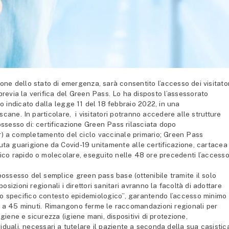
ne dello stato di emergenza, sarà consentito l’accesso dei visitator
 previa la verifica del Green Pass. Lo ha disposto l’assessorato
nto indicato dalla legge 11 del 18 febbraio 2022, in una
ane. In particolare, i visitatori potranno accedere alle strutture
possesso di: certificazione Green Pass rilasciata dopo
er) a completamento del ciclo vaccinale primario; Green Pass
nuta guarigione da Covid-19 unitamente alle certificazione, cartacea
enico rapido o molecolare, eseguito nelle 48 ore precedenti l’accesso
 possesso del semplice green pass base (ottenibile tramite il solo
izioni regionali i direttori sanitari avranno la facoltà di adottare
allo specifico contesto epidemiologico”, garantendo l’accesso minimo
ore a 45 minuti. Rimangono ferme le raccomandazioni regionali per
igiene e sicurezza (igiene mani, dispositivi di protezione,
viduali, necessari a tutelare il paziente a seconda della sua casistic