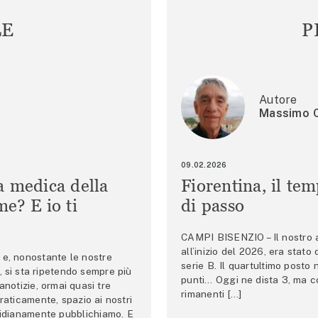
LE
P
Autore
Massimo C
09.02.2026
a medica della
Fiorentina, il te
e? E io ti
di passo
CAMPI BISENZIO – Il nostro au
all’inizio del 2026, era stato
e, nonostante le nostre
serie B. Il quartultimo posto
 si sta ripetendo sempre più
punti… Oggi ne dista 3, ma co
anotizie, ormai quasi tre
rimanenti […]
raticamente, spazio ai nostri
tidianamente pubblichiamo. E