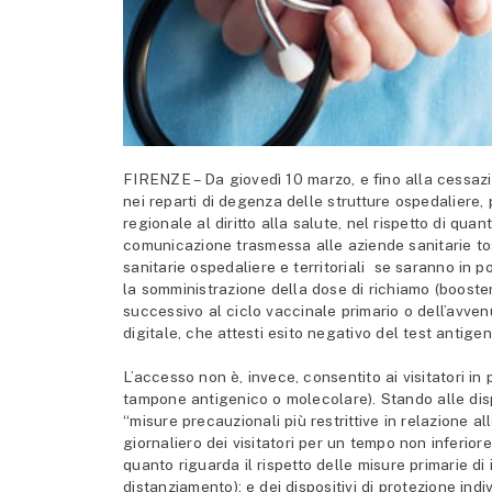
FIRENZE – Da giovedì 10 marzo, e fino alla cessazio
nei reparti di degenza delle strutture ospedaliere,
regionale al diritto alla salute, nel rispetto di qua
comunicazione trasmessa alle aziende sanitarie tosc
sanitarie ospedaliere e territoriali se saranno in 
la somministrazione della dose di richiamo (boost
successivo al ciclo vaccinale primario o dell’avve
digitale, che attesti esito negativo del test antig
L’accesso non è, invece, consentito ai visitatori in
tampone antigenico o molecolare). Stando alle dispos
“misure precauzionali più restrittive in relazione 
giornaliero dei visitatori per un tempo non inferi
quanto riguarda il rispetto delle misure primarie di 
distanziamento); e dei dispositivi di protezione indi