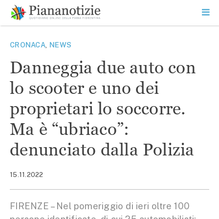
Vai
la
SEARCH
ME
contenuto
PR
Piana Notizie
Le notizie della Piana
CRONACA
,
NEWS
Danneggia due auto con
lo scooter e uno dei
proprietari lo soccorre.
Ma è “ubriaco”:
denunciato dalla Polizia
15.11.2022
FIRENZE – Nel pomeriggio di ieri oltre 100