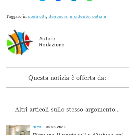
per
condividere
condividere
condividere
condividere
su
su
su
su
Facebook
Telegram
WhatsApp
Twitter
(Si
(Si
(Si
Taggato in
controlli
,
denuncia
,
incidente
,
polizia
(Si
apre
apre
apre
apre
in
in
in
in
una
una
una
una
nuova
nuova
nuova
nuova
finestra)
finestra)
finestra)
finestra)
Autore
Redazione
Questa notizia è offerta da:
Altri articoli sullo stesso argomento...
NEWS
06.08.2026