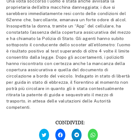
Una volta soccorso l’uomo e stata anche avvisata la
proprietaria dell’altra macchina danneggiata; i due si
sarebbero immediatamente resi conto delle condizioni del
62enne che, barcollante, emanava un forte odore di alcol.
Insospettita la donna, tramite un “App” del cellulare, ha
constatato l’assenza della copertura assicurativa del mezzo
e ha chiamato la Polizia di Stato. Gli agenti hanno subito
sottoposto il conducente dello scooter all’etilometro: l’uomo
è risultato positivo al test superando di oltre 4 volte il limite
consentito dalla legge. Dopo gli accertamenti, i poliziotti
hanno riscontrato con certezza anche la mancanza della
copertura assicurativa e quella del documento di
circolazione a bordo del veicolo. Indagato in stato di libertà
per guida in stato di ebbrezza, il fiorentino al momento non
potrà più circolare in quanto gli è stata contestualmente
ritirata la patente di guida e sequestrato il mezzo di
trasporto, in attesa delle valutazioni delle Autorità
competenti.
CONDIVIDI:
Fai
Fai
Fai
Fai
clic
clic
clic
clic
qui
per
per
per