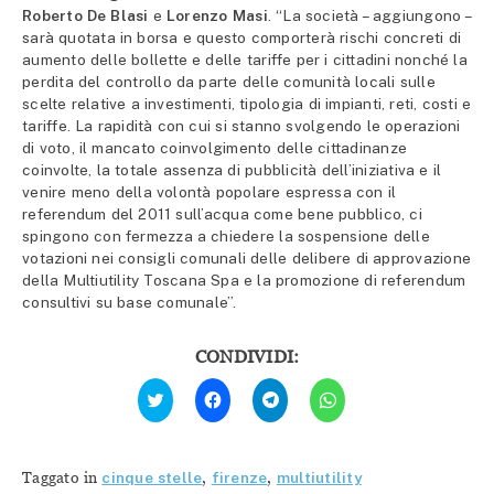
Roberto De Blasi
e
Lorenzo Masi
. “La società – aggiungono –
sarà quotata in borsa e questo comporterà rischi concreti di
aumento delle bollette e delle tariffe per i cittadini nonché la
perdita del controllo da parte delle comunità locali sulle
scelte relative a investimenti, tipologia di impianti, reti, costi e
tariffe. La rapidità con cui si stanno svolgendo le operazioni
di voto, il mancato coinvolgimento delle cittadinanze
coinvolte, la totale assenza di pubblicità dell’iniziativa e il
venire meno della volontà popolare espressa con il
referendum del 2011 sull’acqua come bene pubblico, ci
spingono con fermezza a chiedere la sospensione delle
votazioni nei consigli comunali delle delibere di approvazione
della Multiutility Toscana Spa e la promozione di referendum
consultivi su base comunale”.
CONDIVIDI:
Fai
Fai
Fai
Fai
clic
clic
clic
clic
qui
per
per
per
per
condividere
condividere
condividere
condividere
su
su
su
su
Facebook
Telegram
WhatsApp
Twitter
(Si
(Si
(Si
Taggato in
cinque stelle
,
firenze
,
multiutility
(Si
apre
apre
apre