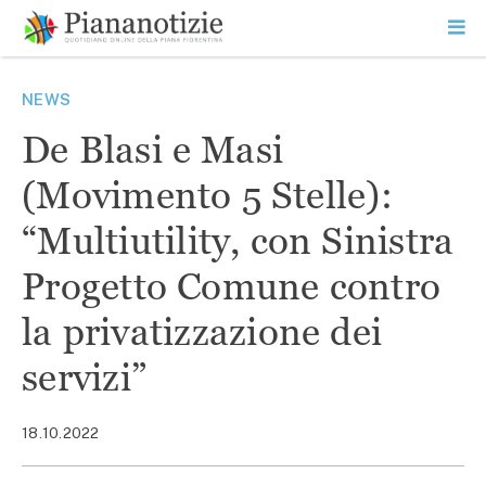
Vai
la
SEARCH
ME
contenuto
PR
Piana Notizie
Le notizie della Piana
NEWS
De Blasi e Masi
(Movimento 5 Stelle):
“Multiutility, con Sinistra
Progetto Comune contro
la privatizzazione dei
servizi”
18.10.2022