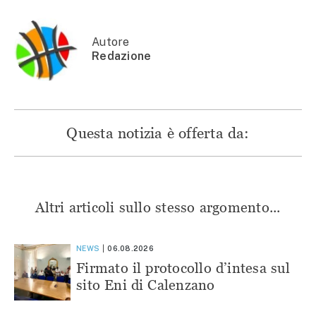
apre
in
in
in
in
una
una
una
una
nuova
nuova
nuova
nuova
finestra)
finestra)
finestra)
finestra)
Autore
Redazione
Questa notizia è offerta da:
Altri articoli sullo stesso argomento...
NEWS
06.08.2026
Firmato il protocollo d’intesa sul
sito Eni di Calenzano