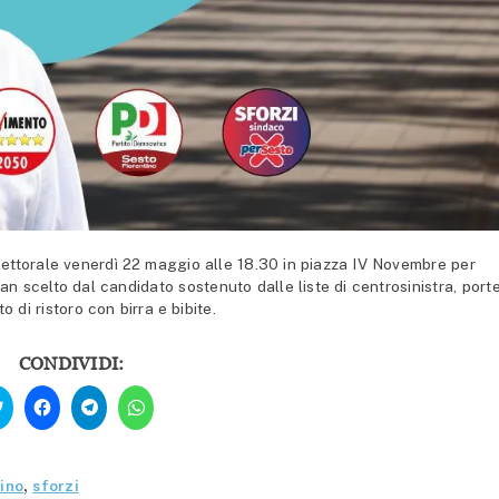
torale venerdì 22 maggio alle 18.30 in piazza IV Novembre per
n scelto dal candidato sostenuto dalle liste di centrosinistra, port
o di ristoro con birra e bibite.
CONDIVIDI:
Fai
Fai
Fai
Fai
clic
clic
clic
clic
qui
per
per
per
per
condividere
condividere
condividere
condividere
su
su
su
su
Facebook
Telegram
WhatsApp
Twitter
(Si
(Si
(Si
ino
,
sforzi
(Si
apre
apre
apre