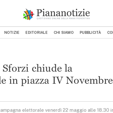
Piana Notizie
Le notizie della Piana
NOTIZIE
EDITORIALE
CHI SIAMO
PUBBLICITÀ
CO
MOSTRA/NASCONDI CERCA
Sforzi chiude la
le in piazza IV Novembre
mpagna elettorale venerdì 22 maggio alle 18.30 i