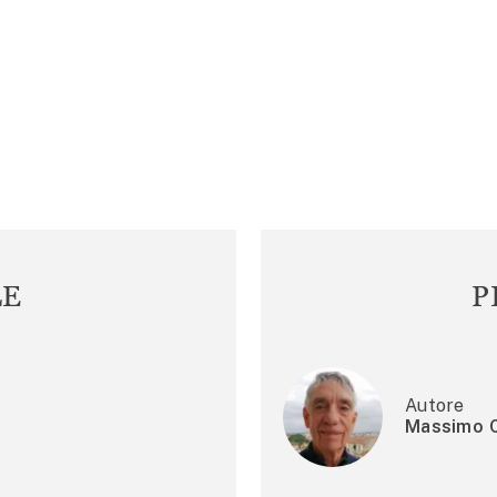
LE
P
Autore
Massimo C