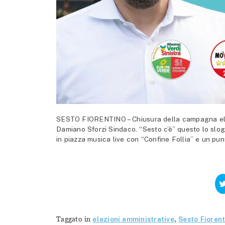
SESTO FIORENTINO – Chiusura della campagna elet
Damiano Sforzi Sindaco. “Sesto c’è” questo lo sloga
in piazza musica live con “Confine Follia” e un punt
Taggato in
elezioni amministrative
,
Sesto Fiorent