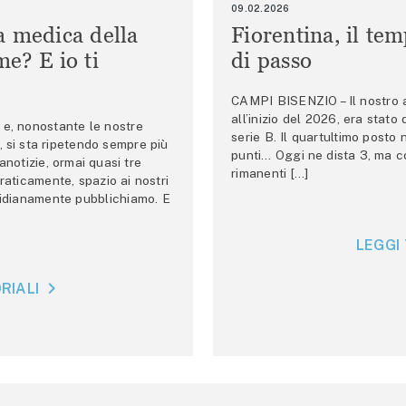
09.02.2026
a medica della
Fiorentina, il te
e? E io ti
di passo
CAMPI BISENZIO – Il nostro au
all’inizio del 2026, era stato
e, nonostante le nostre
serie B. Il quartultimo posto
 si sta ripetendo sempre più
punti… Oggi ne dista 3, ma co
anotizie, ormai quasi tre
rimanenti […]
raticamente, spazio ai nostri
tidianamente pubblichiamo. E
LEGGI 
RIALI