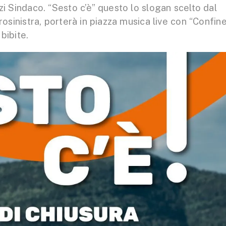
 Sindaco. “Sesto c’è” questo lo slogan scelto dal
rosinistra, porterà in piazza musica live con “Confin
 bibite.