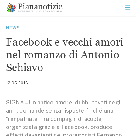
Vai
la
SEARCH
ME
contenuto
PR
Piana Notizie
Le notizie della Piana
NEWS
Facebook e vecchi amori
nel romanzo di Antonio
Schiavo
12.05.2016
SIGNA – Un antico amore, dubbi covati negli
anni, domande senza risposte finché una
“rimpatriata” fra compagni di scuola,
organizzata grazie a Facebook, produce
effetti devastanti nei protagonisti Fernando,