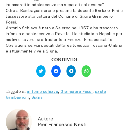
innamorati in adolescenza ma separati dal destino”.
Oltre a Bambagioni erano presenti la docente
Barbara Fini
e
l’assessore alla cultura del Comune di Signa
Giampiero
Fossi
.
Antonio Schiavo è nato a Salerno nel 1957 e ha trascorso
infanzia e adolescenza a Ravello. Ha studiato a Napoli e per
motivi di lavoro, si è trasferito a Firenze. È responsabile
Operations servizi postali dell’area logistica Toscana-Umbria
e attualmente vive a Signa.
CONDIVIDI:
Fai
Fai
Fai
Fai
clic
clic
clic
clic
qui
per
per
per
per
condividere
condividere
condividere
condividere
su
su
su
su
Facebook
Telegram
WhatsApp
Twitter
(Si
(Si
(Si
Taggato in
antonio schiavo
,
Giampiero Fossi
,
paolo
(Si
apre
apre
apre
apre
in
in
in
bambagioni
,
Signa
in
una
una
una
una
nuova
nuova
nuova
nuova
finestra)
finestra)
finestra)
finestra)
Autore
Pier Francesco Nesti