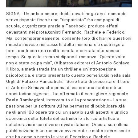
SIGNA – Un antico amore, dubbi covati negli anni, domande
senza risposte finché una “rimpatriata” fra compagni di
scuola, organizzata grazie a Facebook, produce effetti
devastanti nei protagonisti Fernando, Rachele e Federico.
Ma, contemporaneamente, consente loro di chiarire questioni
rimaste inevase nei cassetti della memoria e li costringe a
fare i conti con una realtà temuta e cercata allo stesso
tempo. Su questa trama si dipana il romanzo “Questa volta
non è stata colpa mia”, (Albatros editore) di Antonio Schiavo.
Il libro, a metà strada fra un thriller e un’introspezione
psicologica, è stato presentato questo pomeriggio nella sala
Gigli di Palazzo Panciatichi. “Sono lieto di presentare il libro
di Antonio Schiavo che prima di essere uno scrittore è un
concittadino signese. – ha affermato il consigliere regionale
Paolo Bambagioni
, intervenuto alla presentazione – La sua
passione per la scrittura gli ha permesso di pubblicare già
negli anni ’80 opere tra cui un saggio sugli aspetti giuridico
economici della tutela del patrimonio storico artistico e
collaborazioni con diverse riviste italiane. Questa sua ultima
pubblicazione è un romanzo avvincente e molto interessante
che ha come oggetto le vite di Federico e Rachele,