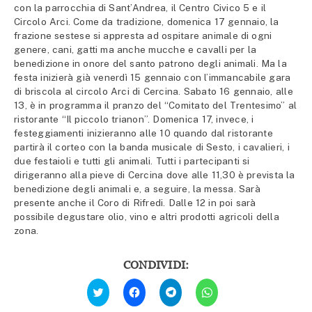
con la parrocchia di Sant’Andrea, il Centro Civico 5 e il
Circolo Arci. Come da tradizione, domenica 17 gennaio, la
frazione sestese si appresta ad ospitare animale di ogni
genere, cani, gatti ma anche mucche e cavalli per la
benedizione in onore del santo patrono degli animali. Ma la
festa inizierà già venerdì 15 gennaio con l’immancabile gara
di briscola al circolo Arci di Cercina. Sabato 16 gennaio, alle
13, è in programma il pranzo del “Comitato del Trentesimo” al
ristorante “Il piccolo trianon”. Domenica 17, invece, i
festeggiamenti inizieranno alle 10 quando dal ristorante
partirà il corteo con la banda musicale di Sesto, i cavalieri, i
due festaioli e tutti gli animali. Tutti i partecipanti si
dirigeranno alla pieve di Cercina dove alle 11,30 è prevista la
benedizione degli animali e, a seguire, la messa. Sarà
presente anche il Coro di Rifredi. Dalle 12 in poi sarà
possibile degustare olio, vino e altri prodotti agricoli della
zona.
CONDIVIDI:
Fai
Fai
Fai
Fai
clic
clic
clic
clic
qui
per
per
per
per
condividere
condividere
condividere