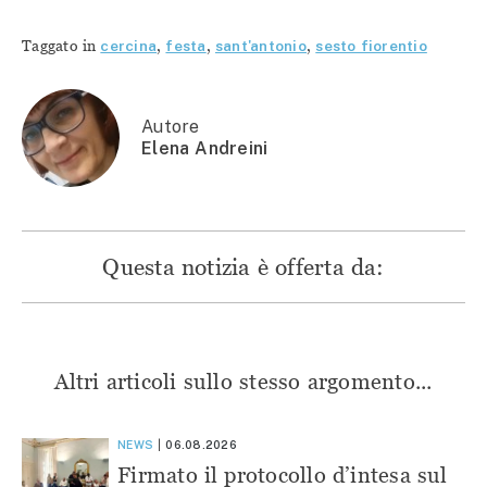
condividere
su
su
su
su
Facebook
Telegram
WhatsApp
Twitter
(Si
(Si
(Si
Taggato in
cercina
,
festa
,
sant'antonio
,
sesto fiorentio
(Si
apre
apre
apre
apre
in
in
in
in
una
una
una
una
nuova
nuova
nuova
nuova
finestra)
finestra)
finestra)
finestra)
Autore
Elena Andreini
Questa notizia è offerta da:
Altri articoli sullo stesso argomento...
NEWS
06.08.2026
Firmato il protocollo d’intesa sul