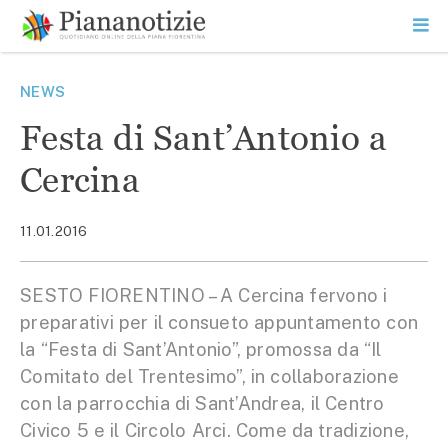
Vai
la
SEARCH
ME
contenuto
PR
Piana Notizie
Le notizie della Piana
NEWS
Festa di Sant’Antonio a
Cercina
11.01.2016
SESTO FIORENTINO – A Cercina fervono i
preparativi per il consueto appuntamento con
la “Festa di Sant’Antonio”, promossa da “Il
Comitato del Trentesimo”, in collaborazione
con la parrocchia di Sant’Andrea, il Centro
Civico 5 e il Circolo Arci. Come da tradizione,