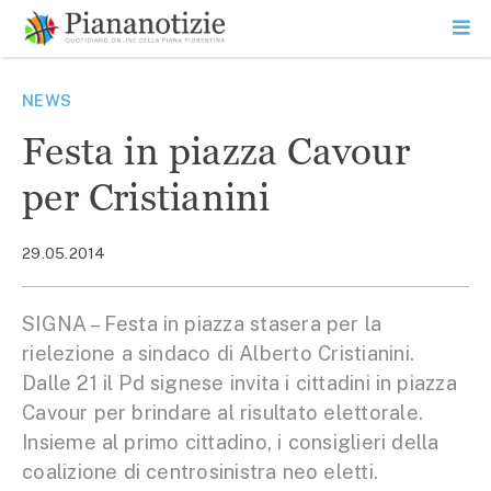
Vai
la
SEARCH
ME
contenuto
PR
Piana Notizie
Le notizie della Piana
NEWS
Festa in piazza Cavour
per Cristianini
29.05.2014
SIGNA – Festa in piazza stasera per la
rielezione a sindaco di Alberto Cristianini.
Dalle 21 il Pd signese invita i cittadini in piazza
Cavour per brindare al risultato elettorale.
Insieme al primo cittadino, i consiglieri della
coalizione di centrosinistra neo eletti.