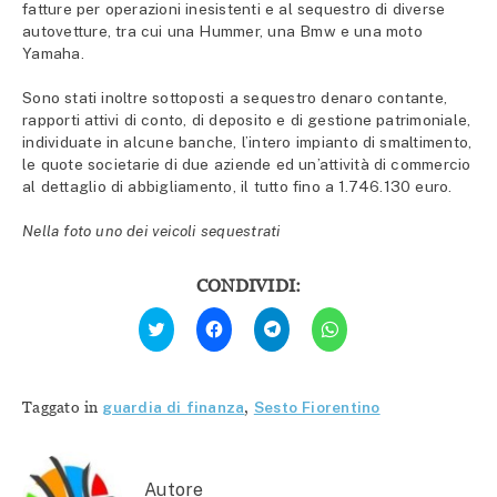
fatture per operazioni inesistenti e al sequestro di diverse
autovetture, tra cui una Hummer, una Bmw e una moto
Yamaha.
Sono stati inoltre sottoposti a sequestro denaro contante,
rapporti attivi di conto, di deposito e di gestione patrimoniale,
individuate in alcune banche, l’intero impianto di smaltimento,
le quote societarie di due aziende ed un’attività di commercio
al dettaglio di abbigliamento, il tutto fino a 1.746.130 euro.
Nella foto uno dei veicoli sequestrati
CONDIVIDI:
Fai
Fai
Fai
Fai
clic
clic
clic
clic
qui
per
per
per
per
condividere
condividere
condividere
condividere
su
su
su
su
Facebook
Telegram
WhatsApp
Twitter
(Si
(Si
(Si
Taggato in
guardia di finanza
,
Sesto Fiorentino
(Si
apre
apre
apre
apre
in
in
in
in
una
una
una
una
nuova
nuova
nuova
nuova
finestra)
finestra)
finestra)
finestra)
Autore