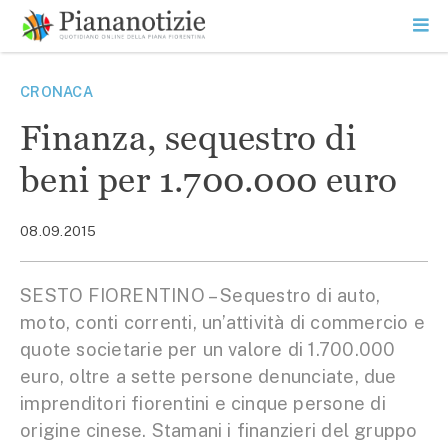
Vai
la
SEARCH
ME
contenuto
PR
Piana Notizie
Le notizie della Piana
CRONACA
Finanza, sequestro di
beni per 1.700.000 euro
08.09.2015
SESTO FIORENTINO – Sequestro di auto,
moto, conti correnti, un’attività di commercio e
quote societarie per un valore di 1.700.000
euro, oltre a sette persone denunciate, due
imprenditori fiorentini e cinque persone di
origine cinese. Stamani i finanzieri del gruppo