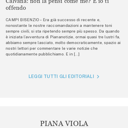
Calvana: non la pensi come me? E io ti
offendo
CAMPI BISENZIO – Era già successo di recente e,
nonostante le nostre raccomandazioni a mantenere toni
sempre civili, si sta ripetendo sempre più spesso. Da quando
è iniziata l’avventura di Piananotizie, ormai quasi tre lustri fa,
abbiamo sempre lasciato, molto democraticamente, spazio ai
nostri lettori per commentare le varie notizie che
quotidianamente pubblichiamo. E in […]
LEGGI TUTTI GLI EDITORIALI
PIANA VIOLA