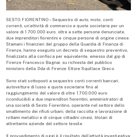
SESTO FIORENTINO – Sequestro di auto, moto, conti
correnti, un’attività di commercio e quote societarie per un
valore di 1.700.000 euro, oltre a sette persone denunciate,
due imprenditori fiorentini e cinque persone di origine cinese.
Stamani i finanzieri del gruppo della Guardia di Finanza di
Firenze, hanno eseguito un decreto di sequestro preventivo,
finalizzato alla confisca per equivalente, emesso dal gip di
Firenze Francesco Bagnai, su richiesta del pubblico
ministero della Dda di Firenze Ettore Squillace Greco.
Sono stati sottoposti a sequestro conti correnti bancari,
autovetture di lusso e quote societarie fino al
raggiungimento del valore di oltre 1.700.000 euro
riconducibili a due imprenditori fiorentini, amministratori di
una società di Sesto Fiorentino, operante nel settore dello
smaltimento dei rifiuti urbani, della raccolta e lavorazione di
rottami metallici e di cinque cittadini cinesi, titolari di
altrettante aziende del settore tessile.
Il provvedimento di oggi è il risultato dell’attività investigativa