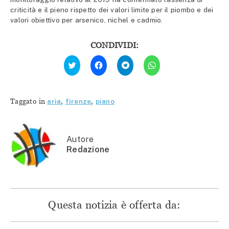
criticità e il pieno rispetto dei valori limite per il piombo e dei
valori obiettivo per arsenico, nichel e cadmio.
CONDIVIDI:
Fai
Fai
Fai
Fai
clic
clic
clic
clic
qui
per
per
per
per
condividere
condividere
condividere
condividere
su
su
su
su
Facebook
Telegram
WhatsApp
Twitter
(Si
(Si
(Si
Taggato in
aria
,
firenze
,
piano
(Si
apre
apre
apre
apre
in
in
in
in
una
una
una
una
nuova
nuova
nuova
nuova
finestra)
finestra)
finestra)
finestra)
Autore
Redazione
Questa notizia è offerta da: