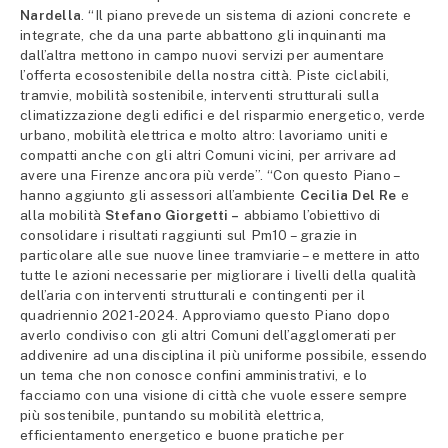
Nardella
. “Il piano prevede un sistema di azioni concrete e
integrate, che da una parte abbattono gli inquinanti ma
dall’altra mettono in campo nuovi servizi per aumentare
l’offerta ecosostenibile della nostra città. Piste ciclabili,
tramvie, mobilità sostenibile, interventi strutturali sulla
climatizzazione degli edifici e del risparmio energetico, verde
urbano, mobilità elettrica e molto altro: lavoriamo uniti e
compatti anche con gli altri Comuni vicini, per arrivare ad
avere una Firenze ancora più verde”. “Con questo Piano –
hanno aggiunto gli assessori all’ambiente
Cecilia Del Re
e
alla mobilità
Stefano Giorgetti –
abbiamo l’obiettivo di
consolidare i risultati raggiunti sul Pm10 – grazie in
particolare alle sue nuove linee tramviarie – e mettere in atto
tutte le azioni necessarie per migliorare i livelli della qualità
dell’aria con interventi strutturali e contingenti per il
quadriennio 2021-2024. Approviamo questo Piano dopo
averlo condiviso con gli altri Comuni dell’agglomerati per
addivenire ad una disciplina il più uniforme possibile, essendo
un tema che non conosce confini amministrativi, e lo
facciamo con una visione di città che vuole essere sempre
più sostenibile, puntando su mobilità elettrica,
efficientamento energetico e buone pratiche per