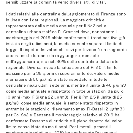
sensibilizzare la comunità verso diversi stili di vita”.
I dati relativi alle centraline dell’agglomerato di Firenze sono
in linea con i dati regionali. La maggiore criticità è
rappresentata dalla media annuale per il No2 nella
centralina urbana traffico Fi-Gramsci dove, nonostante il
monitoraggio del 2019 abbia confermato il trend positivo già
iniziato negli ultimi anni, la media annuale supera il limite di
legge. Il rispetto dei valori obiettivi per l’ozono è un traguardo
ancora molto lontano da raggiungere, non solo
nell’agglomerato, ma nell’80% delle centraline della rete
regionale. Diversa invece la situazione del Pm10: il limite
massimo pari a 35 giorni di superamento del valore medio
giornaliero di 50 μg/m3 è stato rispettato in tutte le
centraline negli ultimi sette anni, mentre il limite di 40 μg/m3
come media annuale è rispettato in tutte le stazioni da più di
10 anni (max FiSigna 22 μg/m3). Per il Pm 2,5 il limite di 25
μg/m3, come media annuale, è sempre stato rispettato in
entrambe le stazioni di rilevamento (max Fi-Bassi 12 μg/m3 );
per Co, So2 e Benzene il monitoraggio relativo al 2019 ha
confermato l’assenza di criticità e il pieno rispetto dei valori
limite consolidato da molti anni. Per i metalli pesanti il
monitoraggio relativo al 2019 ha confermato l’assenza di