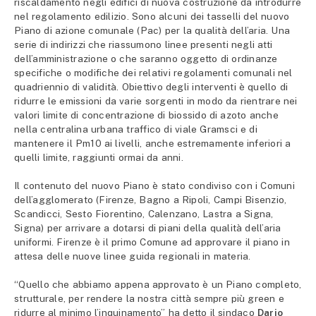
riscaldamento negli edifici di nuova costruzione da introdurre
nel regolamento edilizio. Sono alcuni dei tasselli del nuovo
Piano di azione comunale (Pac) per la qualità dell’aria. Una
serie di indirizzi che riassumono linee presenti negli atti
dell’amministrazione o che saranno oggetto di ordinanze
specifiche o modifiche dei relativi regolamenti comunali nel
quadriennio di validità. Obiettivo degli interventi è quello di
ridurre le emissioni da varie sorgenti in modo da rientrare nei
valori limite di concentrazione di biossido di azoto anche
nella centralina urbana traffico di viale Gramsci e di
mantenere il Pm10 ai livelli, anche estremamente inferiori a
quelli limite, raggiunti ormai da anni.
Il contenuto del nuovo Piano è stato condiviso con i Comuni
dell’agglomerato (Firenze, Bagno a Ripoli, Campi Bisenzio,
Scandicci, Sesto Fiorentino, Calenzano, Lastra a Signa,
Signa) per arrivare a dotarsi di piani della qualità dell’aria
uniformi. Firenze è il primo Comune ad approvare il piano in
attesa delle nuove linee guida regionali in materia.
“Quello che abbiamo appena approvato è un Piano completo,
strutturale, per rendere la nostra città sempre più green e
ridurre al minimo l’inquinamento” ha detto il sindaco
Dario