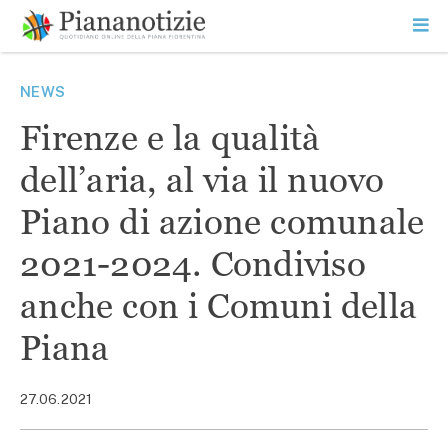
Vai
la
SEARCH
ME
contenuto
PR
Piana Notizie
Le notizie della Piana
NEWS
Firenze e la qualità
dell’aria, al via il nuovo
Piano di azione comunale
2021-2024. Condiviso
anche con i Comuni della
Piana
27.06.2021