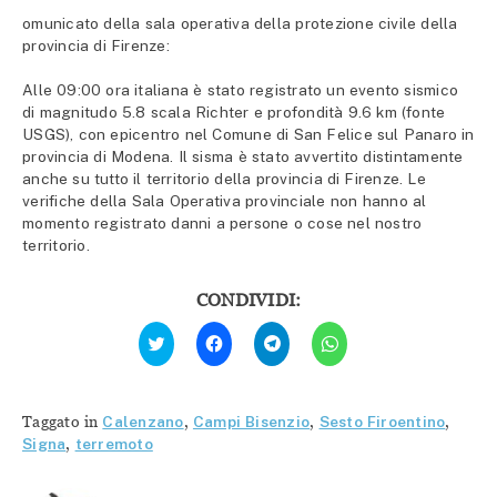
omunicato della sala operativa della protezione civile della
provincia di Firenze:
Alle 09:00 ora italiana è stato registrato un evento sismico
di magnitudo 5.8 scala Richter e profondità 9.6 km (fonte
USGS), con epicentro nel Comune di San Felice sul Panaro in
provincia di Modena. Il sisma è stato avvertito distintamente
anche su tutto il territorio della provincia di Firenze. Le
verifiche della Sala Operativa provinciale non hanno al
momento registrato danni a persone o cose nel nostro
territorio.
CONDIVIDI:
Fai
Fai
Fai
Fai
clic
clic
clic
clic
qui
per
per
per
per
condividere
condividere
condividere
condividere
su
su
su
su
Facebook
Telegram
WhatsApp
Twitter
(Si
(Si
(Si
Taggato in
Calenzano
,
Campi Bisenzio
,
Sesto Firoentino
,
(Si
apre
apre
apre
apre
in
in
in
Signa
,
terremoto
in
una
una
una
una
nuova
nuova
nuova
nuova
finestra)
finestra)
finestra)