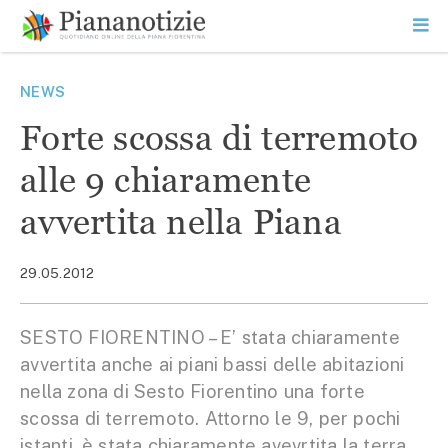
Vai
la
SEARCH
ME
contenuto
PR
Piana Notizie
Le notizie della Piana
NEWS
Forte scossa di terremoto
alle 9 chiaramente
avvertita nella Piana
29.05.2012
SESTO FIORENTINO – E’ stata chiaramente
avvertita anche ai piani bassi delle abitazioni
nella zona di Sesto Fiorentino una forte
scossa di terremoto. Attorno le 9, per pochi
istanti, è stata chiaramente avevrtita la terra