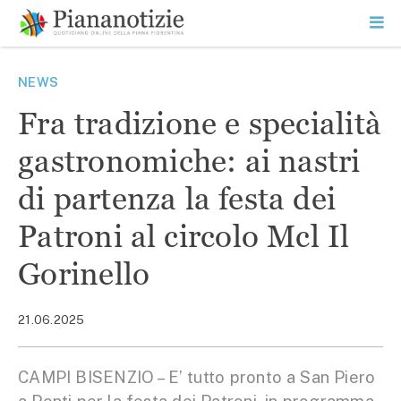
Vai
la
SEARCH
ME
contenuto
PR
Piana Notizie
Le notizie della Piana
NEWS
Fra tradizione e specialità
gastronomiche: ai nastri
di partenza la festa dei
Patroni al circolo Mcl Il
Gorinello
21.06.2025
CAMPI BISENZIO – E’ tutto pronto a San Piero