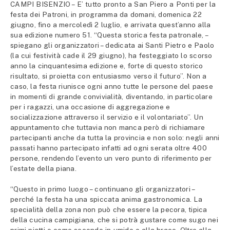
CAMPI BISENZIO – E’ tutto pronto a San Piero a Ponti per la
festa dei Patroni, in programma da domani, domenica 22
giugno, fino a mercoledì 2 luglio, e arrivata quest’anno alla
sua edizione numero 51. “Questa storica festa patronale, –
spiegano gli organizzatori – dedicata ai Santi Pietro e Paolo
(la cui festività cade il 29 giugno), ha festeggiato lo scorso
anno la cinquantesima edizione e, forte di questo storico
risultato, si proietta con entusiasmo verso il futuro”. Non a
caso, la festa riunisce ogni anno tutte le persone del paese
in momenti di grande convivialità, diventando, in particolare
per i ragazzi, una occasione di aggregazione e
socializzazione attraverso il servizio e il volontariato”. Un
appuntamento che tuttavia non manca però di richiamare
partecipanti anche da tutta la provincia e non solo: negli anni
passati hanno partecipato infatti ad ogni serata oltre 400
persone, rendendo l’evento un vero punto di riferimento per
l’estate della piana.
“Questo in primo luogo – continuano gli organizzatori –
perché la festa ha una spiccata anima gastronomica. La
specialità della zona non può che essere la pecora, tipica
della cucina campigiana, che si potrà gustare come sugo nei
primi piatti o come secondo in umido o alla brace. Oltre alla