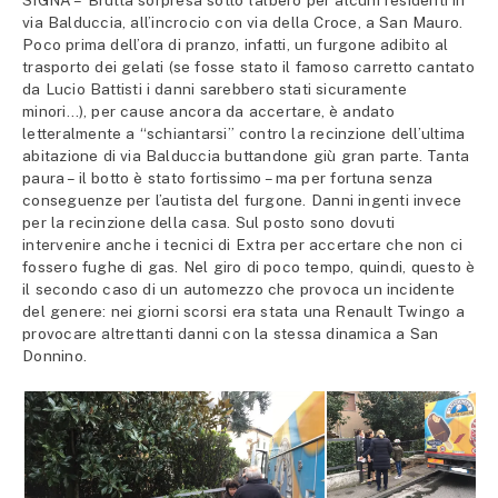
SIGNA – Brutta sorpresa sotto l’albero per alcuni residenti in
via Balduccia, all’incrocio con via della Croce, a San Mauro.
Poco prima dell’ora di pranzo, infatti, un furgone adibito al
trasporto dei gelati (se fosse stato il famoso carretto cantato
da Lucio Battisti i danni sarebbero stati sicuramente
minori…), per cause ancora da accertare, è andato
letteralmente a “schiantarsi” contro la recinzione dell’ultima
abitazione di via Balduccia buttandone giù gran parte. Tanta
paura – il botto è stato fortissimo – ma per fortuna senza
conseguenze per l’autista del furgone. Danni ingenti invece
per la recinzione della casa. Sul posto sono dovuti
intervenire anche i tecnici di Extra per accertare che non ci
fossero fughe di gas. Nel giro di poco tempo, quindi, questo è
il secondo caso di un automezzo che provoca un incidente
del genere: nei giorni scorsi era stata una Renault Twingo a
provocare altrettanti danni con la stessa dinamica a San
Donnino.