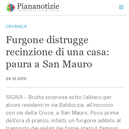
Vai
la
SEARCH
ME
contenuto
PR
Piana Notizie
Le notizie della Piana
CRONACA
Furgone distrugge
recinzione di una casa:
paura a San Mauro
24.12.2015
SIGNA – Brutta sorpresa sotto l’albero per
alcuni residenti in via Balduccia, all’incrocio
con via della Croce, a San Mauro. Poco prima
dell’ora di pranzo, infatti, un furgone adibito al
trasporto dei gelati (se fosse stato il famoso