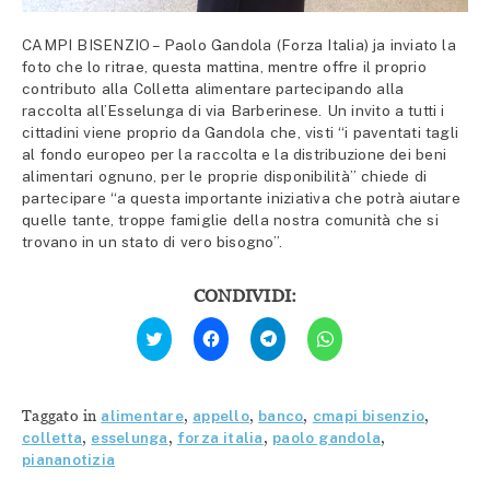
CAMPI BISENZIO – Paolo Gandola (Forza Italia) ja inviato la
foto che lo ritrae, questa mattina, mentre offre il proprio
contributo alla Colletta alimentare partecipando alla
raccolta all’Esselunga di via Barberinese. Un invito a tutti i
cittadini viene proprio da Gandola che, visti “i paventati tagli
al fondo europeo per la raccolta e la distribuzione dei beni
alimentari ognuno, per le proprie disponibilità” chiede di
partecipare “a questa importante iniziativa che potrà aiutare
quelle tante, troppe famiglie della nostra comunità che si
trovano in un stato di vero bisogno”.
CONDIVIDI:
Fai
Fai
Fai
Fai
clic
clic
clic
clic
qui
per
per
per
per
condividere
condividere
condividere
condividere
su
su
su
su
Facebook
Telegram
WhatsApp
Twitter
(Si
(Si
(Si
Taggato in
alimentare
,
appello
,
banco
,
cmapi bisenzio
,
(Si
apre
apre
apre
apre
in
in
in
colletta
,
esselunga
,
forza italia
,
paolo gandola
,
in
una
una
una
piananotizia
una
nuova
nuova
nuova
nuova
finestra)
finestra)
finestra)