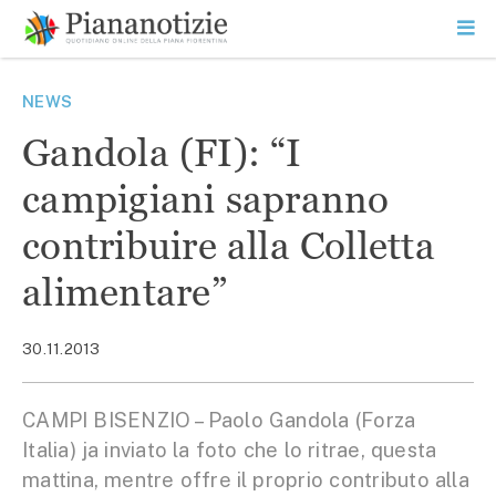
Vai
la
SEARCH
ME
contenuto
PR
Piana Notizie
Le notizie della Piana
NEWS
Gandola (FI): “I
campigiani sapranno
contribuire alla Colletta
alimentare”
30.11.2013
CAMPI BISENZIO – Paolo Gandola (Forza
Italia) ja inviato la foto che lo ritrae, questa
mattina, mentre offre il proprio contributo alla