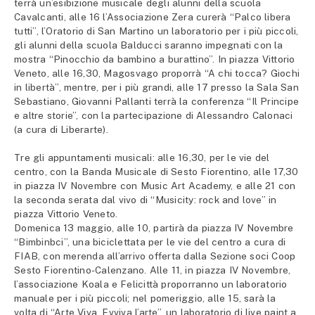
terrà un’esibizione musicale degli alunni della scuola
Cavalcanti, alle 16 l’Associazione Zera curerà “Palco libera
tutti”, l’Oratorio di San Martino un laboratorio per i più piccoli,
gli alunni della scuola Balducci saranno impegnati con la
mostra “Pinocchio da bambino a burattino”. In piazza Vittorio
Veneto, alle 16,30, Magosvago proporrà “A chi tocca? Giochi
in libertà”, mentre, per i più grandi, alle 17 presso la Sala San
Sebastiano, Giovanni Pallanti terrà la conferenza “Il Principe
e altre storie”, con la partecipazione di Alessandro Calonaci
(a cura di Liberarte).
Tre gli appuntamenti musicali: alle 16,30, per le vie del
centro, con la Banda Musicale di Sesto Fiorentino, alle 17,30
in piazza IV Novembre con Music Art Academy, e alle 21 con
la seconda serata dal vivo di “Musicity: rock and love” in
piazza Vittorio Veneto.
Domenica 13 maggio, alle 10, partirà da piazza IV Novembre
“Bimbinbci”, una biciclettata per le vie del centro a cura di
FIAB, con merenda all’arrivo offerta dalla Sezione soci Coop
Sesto Fiorentino-Calenzano. Alle 11, in piazza IV Novembre,
l’associazione Koala e Felicittà proporranno un laboratorio
manuale per i più piccoli; nel pomeriggio, alle 15, sarà la
volta di “Arte Viva. Evviva l’arte”, un laboratorio di live paint a