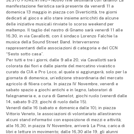
SESTO FIORENTINO – Nuovo fine settimana con Gnamo! La
manifestazione fieristica sarà presente da venerdì 11 a
domenica 13 maggio in piazza con Diverticittà, tre giorni
dedicati al gioco e allo stare insieme arricchiti da alcune
delle iniziative musicali rinviate lo scorso weekend per
maltempo. Il taglio del nastro di Gnamo sarà venerdì 11 alle
16,30, in via Cavallotti, con il sindaco Lorenzo Falchie la
musica della Sound Street Band. Interverranno
rappresentanti delle associazioni di categoria e del CCN
“Sesto sotto casa”.
Per tutti e tre i giorni, dalle 9 alle 20, via Cavallotti sarà
colorata dai fiori e dalle piante del mercatino vivaistico
curato da CIA e Pro Loco, al quale si aggiungerà, solo per la
giornata di domenica, un’edizione straordinaria del mercato
agricolo di filiera corta. In piazza IV Novembre, venerdì e
sabato spazio a giochi antichi e in legno, laboratori di
falegnameria e, a cura di Gamelot, giochi ruolo (venerdì dalle
14, sabato 9-23; giochi di ruolo dalle 15).
Venerdì dalle 16 (sabato e domenica dalle 10), in piazza
Vittorio Veneto, le associazioni di volontariato allestiranno
alcuni stand informativi con esposizione di mezzi e attività;
alle 16,30, in piazza IV Novembre, arriverà La Pina, carica di
libri e letture in movimento; dalle 16,30 alle 19, gli alunni