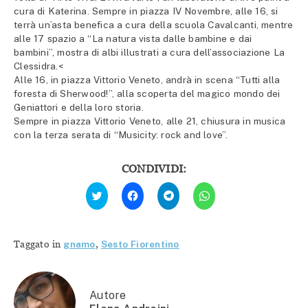
cura di Katerina. Sempre in piazza IV Novembre, alle 16, si
terrà un’asta benefica a cura della scuola Cavalcanti, mentre
alle 17 spazio a “La natura vista dalle bambine e dai
bambini”, mostra di albi illustrati a cura dell’associazione La
Clessidra.<
Alle 16, in piazza Vittorio Veneto, andrà in scena “Tutti alla
foresta di Sherwood!”, alla scoperta del magico mondo dei
Geniattori e della loro storia.
Sempre in piazza Vittorio Veneto, alle 21, chiusura in musica
con la terza serata di “Musicity: rock and love”.
CONDIVIDI:
Fai
Fai
Fai
Fai
clic
clic
clic
clic
qui
per
per
per
per
condividere
condividere
condividere
condividere
su
su
su
su
Facebook
Telegram
WhatsApp
Twitter
(Si
(Si
(Si
Taggato in
gnamo
,
Sesto Fiorentino
(Si
apre
apre
apre
apre
in
in
in
in
una
una
una
una
nuova
nuova
nuova
nuova
finestra)
finestra)
finestra)
finestra)
Autore