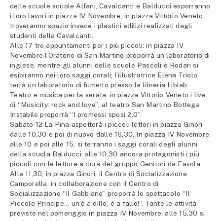
delle scuole scuole Alfani, Cavalcanti e Balducci esporranno
i loro lavori in piazza IV Novembre, in piazza Vittorio Veneto
troveranno spazio invece i plastici edilizi realizzati dagli
studenti della Cavalcanti.
Alle 17 tre appuntamenti per i più piccoli: in piazza IV
Novembre l’Oratorio di San Martino proporrà un laboratorio di
inglese, mentre gli alunni delle scuole Pascoli e Rodari si
esibiranno nei loro saggi corali; l’illustratrice Elena Triolo
terrà un laboratorio di fumetto presso la libreria Liblab.
Teatro e musica per la serata: in piazza Vittorio Veneto i live
di “Musicity: rock and love”, al teatro San Martino Bottega
Instabile proporrà “I promessi sposi 2.0”.
Sabato 12 La Pina aspetterà i piccoli lettori in piazza Ginori
dalle 10,30 e poi di nuovo dalle 16,30. In piazza IV Novembre,
alle 10 e poi alle 15, si terranno i saggi corali degli alunni
della scuola Balducci; alle 10,30 ancora protagonisti i più
piccoli con le letture a cura del gruppo Genitori da Favola.
Alle 11,30, in piazza Ginori, il Centro di Socializzazione
Camporella, in collaborazione con il Centro di
Socializzazione “Il Gabbiano” proporrà lo spettacolo “Il
Piccolo Principe… un’è a dillo, è a fallo!”. Tante le attività
previste nel pomeriggio in piazza IV Novembre: alle 15,30 si