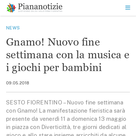
Vai
la
SEARCH
ME
contenuto
PR
Piana Notizie
Le notizie della Piana
NEWS
Gnamo! Nuovo fine
settimana con la musica e
i giochi per bambini
09.05.2018
SESTO FIORENTINO – Nuovo fine settimana
con Gnamo! La manifestazione fieristica sarà
presente da venerdì 11 a domenica 13 maggio
in piazza con Diverticittà, tre giorni dedicati al
gioco e allo stare insieme arricchiti da alcune