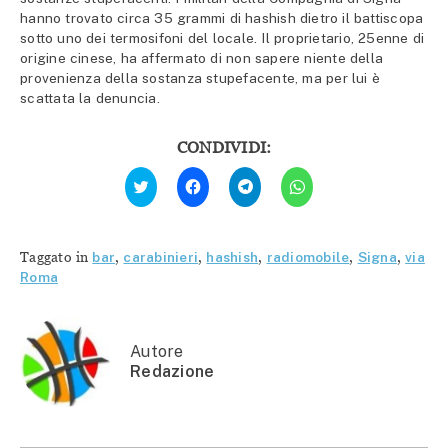
hanno trovato circa 35 grammi di hashish dietro il battiscopa
sotto uno dei termosifoni del locale. Il proprietario, 25enne di
origine cinese, ha affermato di non sapere niente della
provenienza della sostanza stupefacente, ma per lui è
scattata la denuncia.
CONDIVIDI:
Fai
Fai
Fai
Fai
clic
clic
clic
clic
qui
per
per
per
per
condividere
condividere
condividere
condividere
su
su
su
su
Facebook
Telegram
WhatsApp
Twitter
(Si
(Si
(Si
Taggato in
bar
,
carabinieri
,
hashish
,
radiomobile
,
Signa
,
via
(Si
apre
apre
apre
apre
in
in
in
Roma
in
una
una
una
una
nuova
nuova
nuova
nuova
finestra)
finestra)
finestra)
finestra)
Autore
Redazione