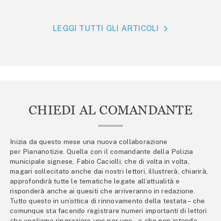
LEGGI TUTTI GLI ARTICOLI
CHIEDI AL COMANDANTE
Inizia da questo mese una nuova collaborazione
per Piananotizie. Quella con il comandante della Polizia
municipale signese, Fabio Caciolli, che di volta in volta,
magari sollecitato anche dai nostri lettori, illustrerà, chiarirà,
approfondirà tutte le tematiche legate all’attualità e
risponderà anche ai quesiti che arriveranno in redazione.
Tutto questo in un’ottica di rinnovamento della testata – che
comunque sta facendo registrare numeri importanti di lettori
che vogliamo ringraziare uno per uno – e che non intende