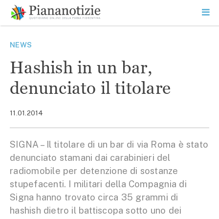
Vai
la
SEARCH
ME
contenuto
PR
Piana Notizie
Le notizie della Piana
NEWS
Hashish in un bar,
denunciato il titolare
11.01.2014
SIGNA – Il titolare di un bar di via Roma è stato
denunciato stamani dai carabinieri del
radiomobile per detenzione di sostanze
stupefacenti. I militari della Compagnia di
Signa hanno trovato circa 35 grammi di
hashish dietro il battiscopa sotto uno dei