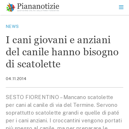
Vai
la
SEARCH
ME
contenuto
PR
Piana Notizie
Le notizie della Piana
NEWS
I cani giovani e anziani
del canile hanno bisogno
di scatolette
04.11.2014
SESTO FIORENTINO – Mancano scatolette
per cani al canile di via del Termine. Servono
soprattutto scatolette grandi e quelle di paté
per i cani anziani. I croccantini vengono portati
più spesso al canile, ma per preparare le