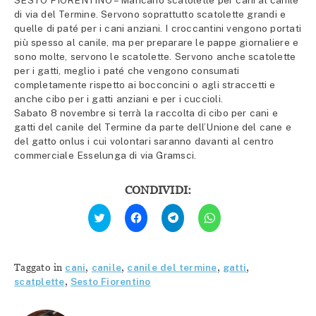
di via del Termine. Servono soprattutto scatolette grandi e
quelle di paté per i cani anziani. I croccantini vengono portati
più spesso al canile, ma per preparare le pappe giornaliere e
sono molte, servono le scatolette. Servono anche scatolette
per i gatti, meglio i paté che vengono consumati
completamente rispetto ai bocconcini o agli straccetti e
anche cibo per i gatti anziani e per i cuccioli.
Sabato 8 novembre si terrà la raccolta di cibo per cani e
gatti del canile del Termine da parte dell’Unione del cane e
del gatto onlus i cui volontari saranno davanti al centro
commerciale Esselunga di via Gramsci.
CONDIVIDI:
Fai
Fai
Fai
Fai
clic
clic
clic
clic
qui
per
per
per
per
condividere
condividere
condividere
condividere
su
su
su
su
Facebook
Telegram
WhatsApp
Twitter
(Si
(Si
(Si
Taggato in
cani
,
canile
,
canile del termine
,
gatti
,
(Si
apre
apre
apre
apre
in
in
in
scatplette
,
Sesto Fiorentino
in
una
una
una
una
nuova
nuova
nuova
nuova
finestra)
finestra)
finestra)