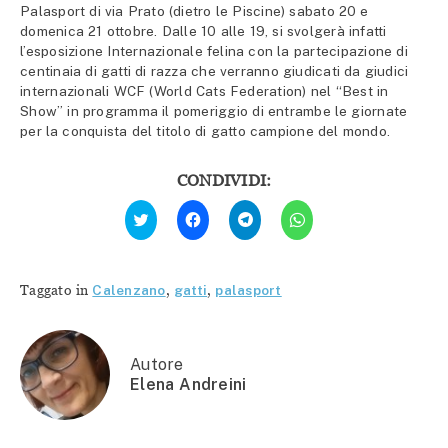
Palasport di via Prato (dietro le Piscine) sabato 20 e
domenica 21 ottobre. Dalle 10 alle 19, si svolgerà infatti
l’esposizione Internazionale felina con la partecipazione di
centinaia di gatti di razza che verranno giudicati da giudici
internazionali WCF (World Cats Federation) nel “Best in
Show” in programma il pomeriggio di entrambe le giornate
per la conquista del titolo di gatto campione del mondo.
CONDIVIDI:
Fai
Fai
Fai
Fai
clic
clic
clic
clic
qui
per
per
per
per
condividere
condividere
condividere
condividere
su
su
su
su
Facebook
Telegram
WhatsApp
Twitter
(Si
(Si
(Si
Taggato in
Calenzano
,
gatti
,
palasport
(Si
apre
apre
apre
apre
in
in
in
in
una
una
una
una
nuova
nuova
nuova
nuova
finestra)
finestra)
finestra)
finestra)
Autore
Elena Andreini