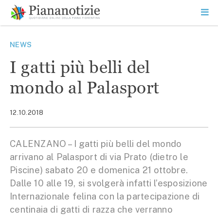
Vai
la
SEARCH
ME
contenuto
PR
Piana Notizie
Le notizie della Piana
NEWS
I gatti più belli del
mondo al Palasport
12.10.2018
CALENZANO – I gatti più belli del mondo
arrivano al Palasport di via Prato (dietro le
Piscine) sabato 20 e domenica 21 ottobre.
Dalle 10 alle 19, si svolgerà infatti l’esposizione
Internazionale felina con la partecipazione di
centinaia di gatti di razza che verranno