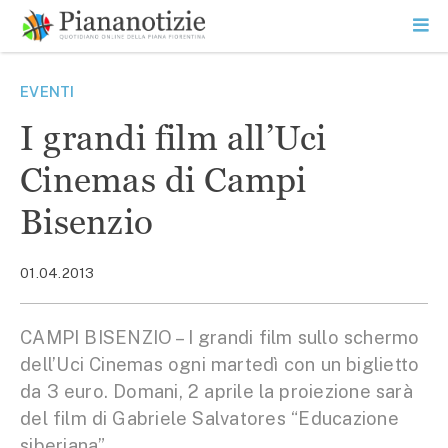
Vai
la
SEARCH
ME
contenuto
PR
Piana Notizie
Le notizie della Piana
EVENTI
I grandi film all’Uci
Cinemas di Campi
Bisenzio
01.04.2013
CAMPI BISENZIO – I grandi film sullo schermo
dell’Uci Cinemas ogni martedì con un biglietto
da 3 euro. Domani, 2 aprile la proiezione sarà
del film di Gabriele Salvatores “Educazione
siberiana”.