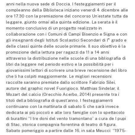
anni nella nuova sede di Doccia. I festeggiamenti per il
compleanno della Biblioteca iniziano venerdì 4 dicembre alle
ore 17.30 con la premiazione del concorso Un’estate tutta da
leggere, giunto ormai alla quinta edizione. La serata è il
momento conclusivo di un progetto realizzato in
collaborazione con i Comuni di Campi Bisenzio e Signa e con
gli insegnanti degli Istituti Scolastici Secondari di I° grado e
delle classi quinte delle scuole primarie. Il suo obiettivo è la
promozione della lettura per ragazzi da 11 a 14 anni
attraverso la distribuzione nelle scuole di una bibliografia di
libri da leggere nel periodo estivo e la possibilità per i
giovanissimi lettori di scrivere una breve recensione del libro
che li ha colpiti maggiormente. Le migliori recensioni
raccolte saranno premiate dallo scrittore Fabrizio Silei,
autore del graphic novel Fuorigioco. Matthias Sindelar, il
Mozart del calcio (Orecchio Acerbo, 2014) presente tra i
titoli della bibliografia di quest’anno. I festeggiamenti
continuano con la mattinata di sabato 5 che sarà invece
dedicata ai più piccoli e alle loro famiglie con lo spettacolo
di burattini “I tre doni del vento tramontano” a cura de I pupi
di Stac, storica compagnia fiorentina di teatro di figura.
Sabato pomeriggio a partire dalle 16, in sala Meucci: “1975-