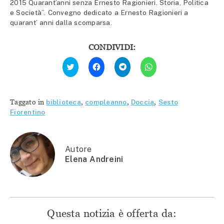
2015 Quarant’anni senza Ernesto Ragionieri. Storia, Politica
e Società”. Convegno dedicato a Ernesto Ragionieri a
quarant’ anni dalla scomparsa.
CONDIVIDI:
Fai
Fai
Fai
Fai
clic
clic
clic
clic
qui
per
per
per
per
condividere
condividere
condividere
condividere
su
su
su
su
Facebook
Telegram
WhatsApp
Twitter
(Si
(Si
(Si
Taggato in
biblioteca
,
compleanno
,
Doccia
,
Sesto
(Si
apre
apre
apre
apre
in
in
in
Fiorentino
in
una
una
una
una
nuova
nuova
nuova
nuova
finestra)
finestra)
finestra)
finestra)
Autore
Elena Andreini
Questa notizia è offerta da: