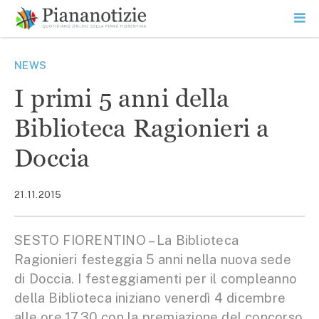
Vai
la
SEARCH
ME
contenuto
PR
Piana Notizie
Le notizie della Piana
NEWS
I primi 5 anni della
Biblioteca Ragionieri a
Doccia
21.11.2015
SESTO FIORENTINO – La Biblioteca
Ragionieri festeggia 5 anni nella nuova sede
di Doccia. I festeggiamenti per il compleanno
della Biblioteca iniziano venerdì 4 dicembre
alle ore 17.30 con la premiazione del concorso