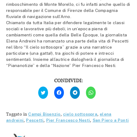
rimboschimento di Monte Morello, ci fu infatti anche quello di
responsabile per il Comune di Firenze della Compagnia
fluviale di navigazione sull’Arno.
Chiamato da tutta Italia per difendere legalmente le classi
sociali e lavorative più deboli, in un’epoca piena di
cambiamenti come quella della Belle Époque, la giornalista
Elena Andreini ha romanzato una parte della vita di Pescetti
nel libro “Il cielo sottosopra” grazie a una narratrice
particolare (una gatta!), tra giochi di potere e intrecci
sentimentali. Insieme all’autrice dialogherà il giornalista di
“Piananotizie” e della “Nazione” Pier Francesco Nesti.
CONDIVIDI:
Fai
Fai
Fai
Fai
clic
clic
clic
clic
qui
per
per
per
per
condividere
condividere
condividere
condividere
su
su
su
su
Facebook
Telegram
WhatsApp
Twitter
(Si
(Si
(Si
Taggato in
Campi Bisenzio
,
cielo sottosopra
,
elena
(Si
apre
apre
apre
apre
in
in
in
andreini
,
Pescetti
,
Pier Francesco Nesti
,
San Piero a Ponti
in
una
una
una
una
nuova
nuova
nuova
nuova
finestra)
finestra)
finestra)
finestra)