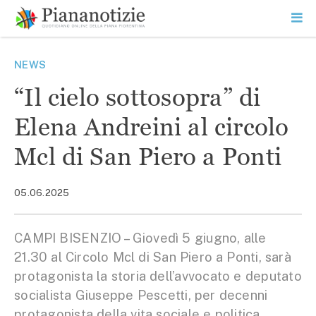
Vai
la
SEARCH
ME
contenuto
PR
Piana Notizie
Le notizie della Piana
NEWS
“Il cielo sottosopra” di
Elena Andreini al circolo
Mcl di San Piero a Ponti
05.06.2025
CAMPI BISENZIO – Giovedì 5 giugno, alle
21.30 al Circolo Mcl di San Piero a Ponti, sarà
protagonista la storia dell’avvocato e deputato
socialista Giuseppe Pescetti, per decenni
protagonista della vita sociale e politica