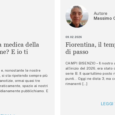
Autore
Massimo C
09.02.2026
a medica della
Fiorentina, il te
e? E io ti
di passo
CAMPI BISENZIO – Il nostro au
all’inizio del 2026, era stato
e, nonostante le nostre
serie B. Il quartultimo posto
 si sta ripetendo sempre più
punti… Oggi ne dista 3, ma co
anotizie, ormai quasi tre
rimanenti […]
raticamente, spazio ai nostri
tidianamente pubblichiamo. E
LEGGI 