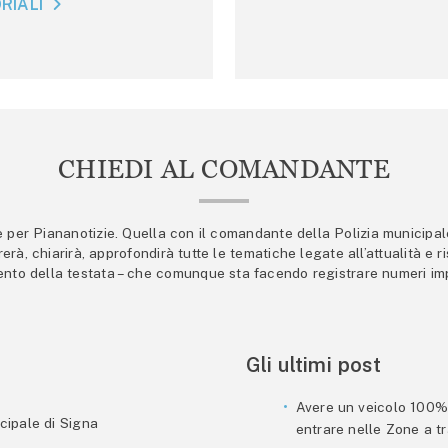
RIALI
CHIEDI AL COMANDANTE
er Piananotizie. Quella con il comandante della Polizia municipale s
trerà, chiarirà, approfondirà tutte le tematiche legate all’attualità e
mento della testata – che comunque sta facendo registrare numeri imp
Gli ultimi post
Avere un veicolo 100% e
cipale di Signa
entrare nelle Zone a tra