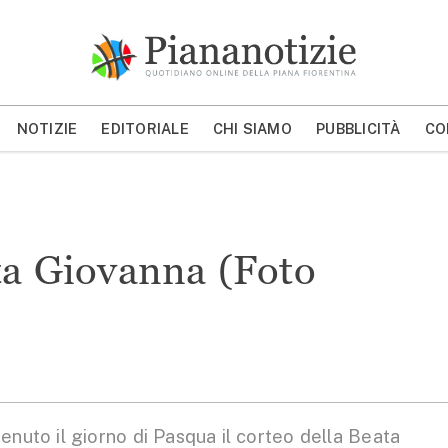
Piana Notizie
Le notizie della Piana
NOTIZIE
EDITORIALE
CHI SIAMO
PUBBLICITÀ
CO
MOSTRA/NASCONDI CERCA
ata Giovanna (Foto
enuto il giorno di Pasqua il corteo della Beata