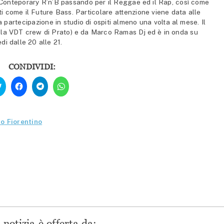
al Conteporary R’n’B passando per il Reggae ed il Rap, così come
nti come il Future Bass. Particolare attenzione viene data alle
 la partecipazione in studio di ospiti almeno una volta al mese. Il
la VDT crew di Prato) e da Marco Ramas Dj ed è in onda su
di dalle 20 alle 21.
CONDIVIDI:
Fai
Fai
Fai
Fai
clic
clic
clic
clic
qui
per
per
per
per
condividere
condividere
condividere
condividere
su
su
su
su
Facebook
Telegram
WhatsApp
Twitter
(Si
(Si
(Si
o Fiorentino
(Si
apre
apre
apre
apre
in
in
in
in
una
una
una
una
nuova
nuova
nuova
nuova
finestra)
finestra)
finestra)
finestra)
notizia è offerta da: