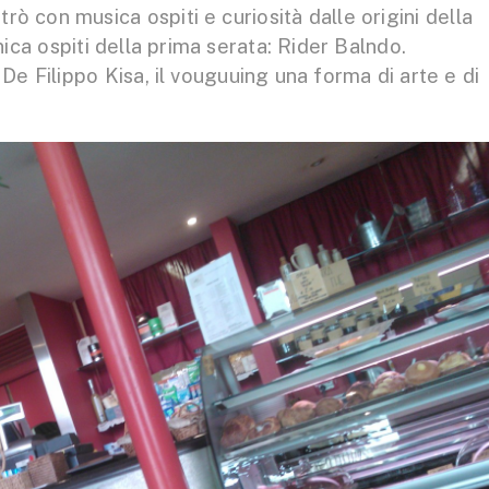
trò con musica ospiti e curiosità dalle origini della
nica ospiti della prima serata: Rider Balndo.
 Filippo Kisa, il vouguuing una forma di arte e di