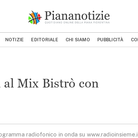
Piana Notizie
Le notizie della Piana
NOTIZIE
EDITORIALE
CHI SIAMO
PUBBLICITÀ
CO
MOSTRA/NASCONDI CERCA
a al Mix Bistrò con
rogramma radiofonico in onda su www.radioinsieme.i