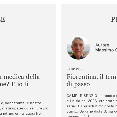
LE
P
Autore
Massimo C
09.02.2026
a medica della
Fiorentina, il te
e? E io ti
di passo
CAMPI BISENZIO – Il nostro au
all’inizio del 2026, era stato
e, nonostante le nostre
serie B. Il quartultimo posto
 si sta ripetendo sempre più
punti… Oggi ne dista 3, ma co
anotizie, ormai quasi tre
rimanenti […]