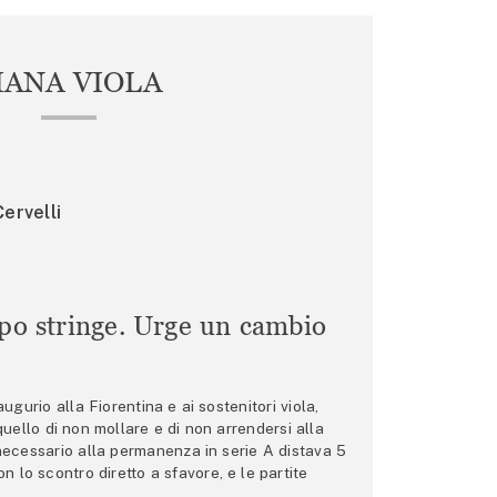
IANA VIOLA
ervelli
mpo stringe. Urge un cambio
gurio alla Fiorentina e ai sostenitori viola,
 quello di non mollare e di non arrendersi alla
 necessario alla permanenza in serie A distava 5
n lo scontro diretto a sfavore, e le partite