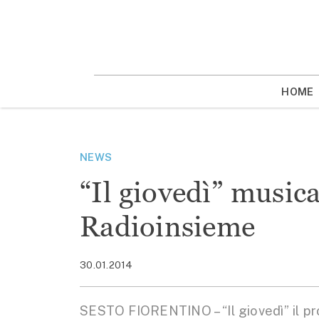
Vai
la
contenuto
HOME
NEWS
“Il giovedì” music
Radioinsieme
30.01.2014
SESTO FIORENTINO – “Il giovedì” il p