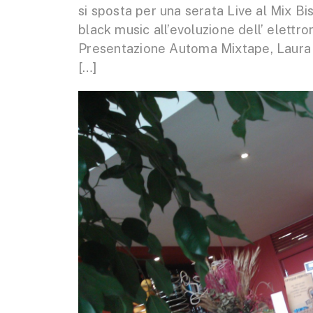
si sposta per una serata Live al Mix Bis
black music all’evoluzione dell’ elettro
Presentazione Automa Mixtape, Laura De
[…]