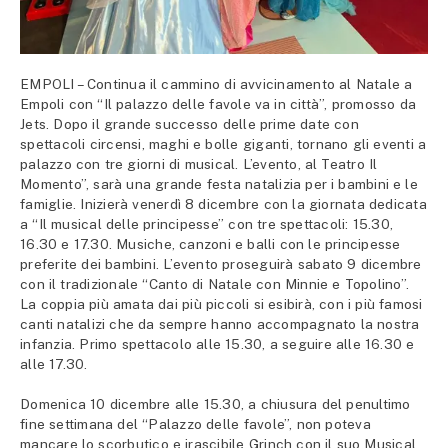
EMPOLI – Continua il cammino di avvicinamento al Natale a
Empoli con “Il palazzo delle favole va in città”, promosso da
Jets. Dopo il grande successo delle prime date con
spettacoli circensi, maghi e bolle giganti, tornano gli eventi a
palazzo con tre giorni di musical. L’evento, al Teatro Il
Momento”, sarà una grande festa natalizia per i bambini e le
famiglie. Inizierà venerdì 8 dicembre con la giornata dedicata
a “Il musical delle principesse” con tre spettacoli: 15.30,
16.30 e 17.30. Musiche, canzoni e balli con le principesse
preferite dei bambini. L’evento proseguirà sabato 9 dicembre
con il tradizionale “Canto di Natale con Minnie e Topolino”.
La coppia più amata dai più piccoli si esibirà, con i più famosi
canti natalizi che da sempre hanno accompagnato la nostra
infanzia. Primo spettacolo alle 15.30, a seguire alle 16.30 e
alle 17.30.
Domenica 10 dicembre alle 15.30, a chiusura del penultimo
fine settimana del “Palazzo delle favole”, non poteva
mancare lo scorbutico e irascibile Grinch con il suo Musical