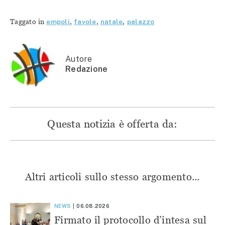
condividere
su
su
su
su
Facebook
Telegram
WhatsApp
Twitter
(Si
(Si
(Si
Taggato in
empoli
,
favole
,
natale
,
palazzo
(Si
apre
apre
apre
apre
in
in
in
in
una
una
una
una
nuova
nuova
nuova
nuova
finestra)
finestra)
finestra)
finestra)
Autore
Redazione
Questa notizia è offerta da:
Altri articoli sullo stesso argomento...
NEWS
06.08.2026
Firmato il protocollo d’intesa sul