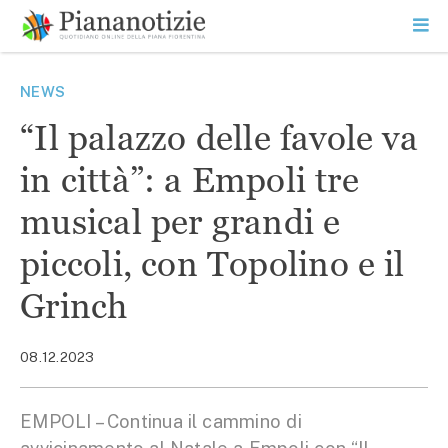
Vai
la
SEARCH
ME
contenuto
PR
Piana Notizie
Le notizie della Piana
NEWS
“Il palazzo delle favole va
in città”: a Empoli tre
musical per grandi e
piccoli, con Topolino e il
Grinch
08.12.2023
EMPOLI – Continua il cammino di