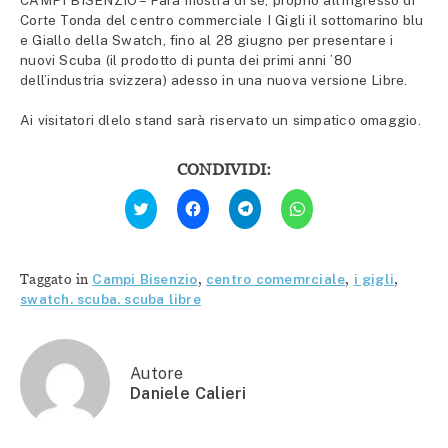
CAMPI BISENZIO – Farà mostra di sè, proprio all’ingresso di
Corte Tonda del centro commerciale I Gigli il sottomarino blu
e Giallo della Swatch, fino al 28 giugno per presentare i
nuovi Scuba (il prodotto di punta dei primi anni ’80
dell’industria svizzera) adesso in una nuova versione Libre.
Ai visitatori dlelo stand sarà riservato un simpatico omaggio.
CONDIVIDI:
Fai
Fai
Fai
Fai
clic
clic
clic
clic
qui
per
per
per
per
condividere
condividere
condividere
condividere
su
su
su
su
Facebook
Telegram
WhatsApp
Twitter
(Si
(Si
(Si
Taggato in
Campi Bisenzio
,
centro comemrciale
,
i gigli
,
(Si
apre
apre
apre
apre
in
in
in
swatch. scuba. scuba libre
in
una
una
una
una
nuova
nuova
nuova
nuova
finestra)
finestra)
finestra)
finestra)
Autore
Daniele Calieri