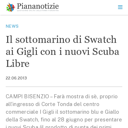
Vai
la
SEARCH
ME
contenuto
PR
Piana Notizie
Le notizie della Piana
NEWS
Il sottomarino di Swatch
ai Gigli con i nuovi Scuba
Libre
22.06.2013
CAMPI BISENZIO – Farà mostra di sè, proprio
all’ingresso di Corte Tonda del centro
commerciale I Gigli il sottomarino blu e Giallo
della Swatch, fino al 28 giugno per presentare
i nuovi Scuba (il prodotto di punta dei primi