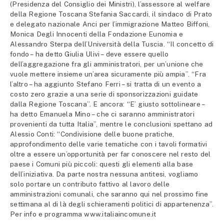
(Presidenza del Consiglio dei Ministri), l’assessore al welfare
della Regione Toscana Stefania Saccardi, il sindaco di Prato
e delegato nazionale Anci per l’immigrazione Matteo Biffoni,
Monica Degli Innocenti della Fondazione Eunomia e
Alessandro Sterpa dell’Università della Tuscia. “Il concetto di
fondo – ha detto Giulia Ulivi – deve essere quello
dell’aggregazione fra gli amministratori, per un’unione che
vuole mettere insieme un’area sicuramente più ampia”. “Fra
l’altro – ha aggiunto Stefano Ferri – si tratta di un evento a
costo zero grazie a una serie di sponsorizzazioni guidate
dalla Regione Toscana”. E ancora: “E’ giusto sottolineare –
ha detto Emanuela Mino – che ci saranno amministratori
provenienti da tutta Italia”, mentre le conclusioni spettano ad
Alessio Conti: “Condivisione delle buone pratiche,
approfondimento delle varie tematiche con i tavoli formativi
oltre a essere un’opportunità per far conoscere nel resto del
paese i Comuni più piccoli: questi gli elementi alla base
dell’iniziativa. Da parte nostra nessuna antitesi, vogliamo
solo portare un contributo fattivo al lavoro delle
amministrazioni comunali, che saranno qui nel prossimo fine
settimana al di là degli schieramenti politici di appartenenza”.
Per info e programma www.italiaincomune.it