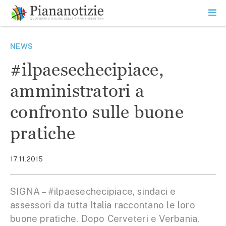
Vai
la
SEARCH
ME
contenuto
PR
Piana Notizie
Le notizie della Piana
NEWS
#ilpaesechecipiace,
amministratori a
confronto sulle buone
pratiche
17.11.2015
SIGNA – #ilpaesechecipiace, sindaci e
assessori da tutta Italia raccontano le loro
buone pratiche. Dopo Cerveteri e Verbania,