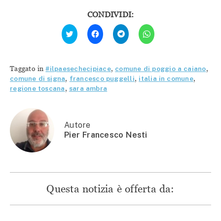
CONDIVIDI:
Fai
Fai
Fai
Fai
clic
clic
clic
clic
qui
per
per
per
per
condividere
condividere
condividere
condividere
su
su
su
su
Facebook
Telegram
WhatsApp
Twitter
(Si
(Si
(Si
Taggato in
#ilpaesechecipiace
,
comune di poggio a caiano
,
(Si
apre
apre
apre
apre
in
in
in
comune di signa
,
francesco puggelli
,
italia in comune
,
in
una
una
una
regione toscana
,
sara ambra
una
nuova
nuova
nuova
nuova
finestra)
finestra)
finestra)
finestra)
Autore
Pier Francesco Nesti
Questa notizia è offerta da: