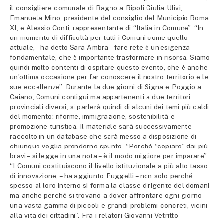
il consigliere comunale di Bagno a Ripoli Giulia Ulivi,
Emanuela Mino, presidente del consiglio del Municipio Roma
XI, e Alessio Conti, rappresentante di “Italia in Comune”. “In
un momento di difficoltà per tutti i Comuni come quello
attuale, – ha detto Sara Ambra – fare rete è un’esigenza
fondamentale, che è importante trasformare in risorsa. Siamo
quindi molto contenti di ospitare questo evento, che è anche
un’ottima occasione per far conoscere il nostro territorio e le
sue eccellenze”. Durante la due giorni di Signa e Poggio a
Caiano, Comuni contigui ma appartenenti a due territori
provinciali diversi, si parlerà quindi di alcuni dei temi più caldi
del momento: riforme, immigrazione, sostenibilità e
promozione turistica. Il materiale sarà successivamente
raccolto in un database che sarà messo a disposizione di
chiunque voglia prenderne spunto. “Perché “copiare” dai più
bravi – si legge in una nota – è il modo migliore per imparare”.
“I Comuni costituiscono il livello istituzionale a più alto tasso
di innovazione, – ha aggiunto Puggelli – non solo perché
spesso al loro interno si forma la classe dirigente del domani
ma anche perché si trovano a dover affrontare ogni giorno
una vasta gamma di piccoli e grandi problemi concreti, vicini
alla vita dei cittadini”. Fra i relatori Giovanni Vetritto