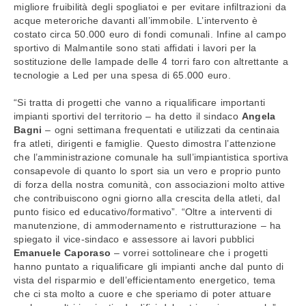
migliore fruibilità degli spogliatoi e per evitare infiltrazioni da
acque meteroriche davanti all’immobile. L’intervento è
costato circa 50.000 euro di fondi comunali. Infine al campo
sportivo di Malmantile sono stati affidati i lavori per la
sostituzione delle lampade delle 4 torri faro con altrettante a
tecnologie a Led per una spesa di 65.000 euro.
“Si tratta di progetti che vanno a riqualificare importanti
impianti sportivi del territorio – ha detto il sindaco
Angela
Bagni
– ogni settimana frequentati e utilizzati da centinaia
fra atleti, dirigenti e famiglie. Questo dimostra l’attenzione
che l’amministrazione comunale ha sull’impiantistica sportiva
consapevole di quanto lo sport sia un vero e proprio punto
di forza della nostra comunità, con associazioni molto attive
che contribuiscono ogni giorno alla crescita della atleti, dal
punto fisico ed educativo/formativo”. “Oltre a interventi di
manutenzione, di ammodernamento e ristrutturazione – ha
spiegato il vice-sindaco e assessore ai lavori pubblici
Emanuele Caporaso
– vorrei sottolineare che i progetti
hanno puntato a riqualificare gli impianti anche dal punto di
vista del risparmio e dell’efficientamento energetico, tema
che ci sta molto a cuore e che speriamo di poter attuare