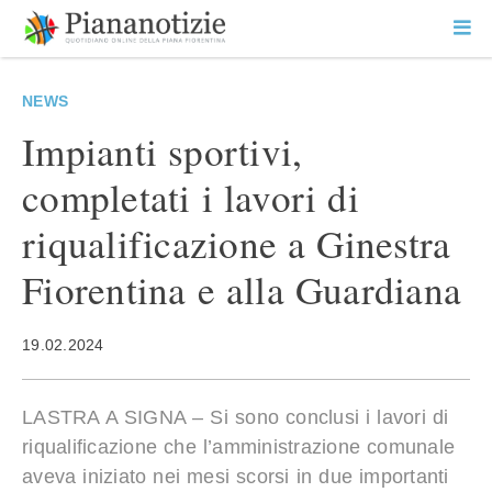
Vai
la
SEARCH
ME
contenuto
PR
Piana Notizie
Le notizie della Piana
NEWS
Impianti sportivi,
completati i lavori di
riqualificazione a Ginestra
Fiorentina e alla Guardiana
19.02.2024
LASTRA A SIGNA – Si sono conclusi i lavori di
riqualificazione che l’amministrazione comunale
aveva iniziato nei mesi scorsi in due importanti