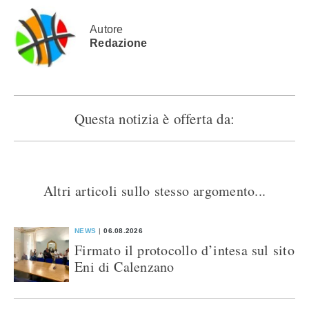
una
nuova
nuova
nuova
nuova
finestra)
finestra)
finestra)
finestra)
Autore
Redazione
Questa notizia è offerta da:
Altri articoli sullo stesso argomento...
NEWS
06.08.2026
Firmato il protocollo d’intesa sul sito
Eni di Calenzano