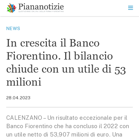
Vai
la
SEARCH
ME
contenuto
PR
Piana Notizie
Le notizie della Piana
NEWS
In crescita il Banco
Fiorentino. Il bilancio
chiude con un utile di 53
milioni
28.04.2023
CALENZANO – Un risultato eccezionale per il
Banco Fiorentino che ha concluso il 2022 con
un utile netto di 53,907 milioni di euro. Una