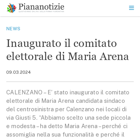
Vai
la
SEARCH
ME
contenuto
PR
Piana Notizie
Le notizie della Piana
NEWS
Inaugurato il comitato
elettorale di Maria Arena
09.03.2024
CALENZANO – E’ stato inaugurato il comitato
elettorale di Maria Arena candidata sindaco
del centrosinistra per Calenzano nei locali di
via Giusti 5. “Abbiamo scelto una sede piccola
e modesta – ha detto Maria Arena – perché ci
assomiglia nella sua funzionalità e perché il