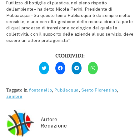
l’utilizzo di bottiglie di plastica, nel pieno rispetto
dell’ambiente – ha detto Nicola Perini, Presidente di
Publiacqua – Su questo tema Publiacqua è da sempre molto
sensibile, e una corretta gestione della risorsa idrica fa parte
di quel processo di transizione ecologica del quale la
collettività, con il supporto delle aziende al suo servizio, deve
essere un attore protagonista”.
CONDIVIDI:
Fai
Fai
Fai
Fai
clic
clic
clic
clic
qui
per
per
per
per
condividere
condividere
condividere
condividere
su
su
su
su
Facebook
Telegram
WhatsApp
Twitter
(Si
(Si
(Si
Taggato in
fontanello
,
Publiacqua
,
Sesto Fiorentino
,
(Si
apre
apre
apre
apre
in
in
in
zambra
in
una
una
una
una
nuova
nuova
nuova
nuova
finestra)
finestra)
finestra)
finestra)
Autore
Redazione