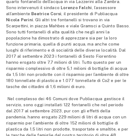
quarto fontanello dell’acqua in via Lazzerini alla Zambra.
Sono intervenuti il sindaco
Lorenzo Falchi
, l’assessore
all’ambiente
Beatrice Corsi
, il presidente di Publiacqua
Nicola Perini
. Gli altri tre fontanelli si trovano in via
Scarpettini, in piazza Mahbes e viale Gramsci a Quinto Basso.
Sono tutti fontanelli di alta qualità che negli anni la
popolazione ha dimostrato di apprezzare sia per la loro
funzione primaria, quella di punti acqua, ma anche come
luoghi di riferimento e di socialità delle diverse località. Dal
2017 al settembre 2023 i fontanelli di Sesto Fiorentino
hanno erogato oltre 7,7 milioni di litri. Tutto questo per un
risparmio complessivo di oltre 5,1 milioni di bottiglie di acqua
da 1,5 litri non prodotte con il risparmio per l’ambiente di oltre
180 tonnellate di plastica e 1.077 tonnellate di Co2 e per le
tasche dei cittadini di 1,6 milioni di euro.
Nel complesso dei 46 Comuni dove Publiacqua gestisce il
servizio, sono oggi installati 122 fontanelli che nel periodo
dal 2017 al settembre 2023, pur con gli effetti della
pandemia, hanno erogato 229 milioni di litri di acqua con un
risparmio per l’ambiente di oltre 152 milioni di bottiglie di
plastica da 1,5 litri non prodotte, trasportate e smaltite, e per
le tasche delle famiglie del nostro territorio di oltre 48