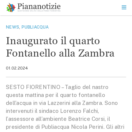
Vai
la
SEARCH
ME
contenuto
PR
Piana Notizie
Le notizie della Piana
NEWS
,
PUBLIACQUA
Inaugurato il quarto
Fontanello alla Zambra
01.02.2024
SESTO FIORENTINO – Taglio del nastro
questa mattina per il quarto fontanello
dell’acqua in via Lazzerini alla Zambra. Sono
intervenuti il sindaco Lorenzo Falchi,
l’assessore all’ambiente Beatrice Corsi, il
presidente di Publiacqua Nicola Perini. Gli altri