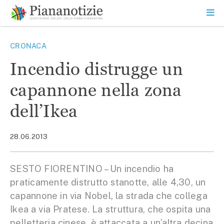
Vai
la
SEARCH
ME
contenuto
PR
Piana Notizie
Le notizie della Piana
CRONACA
Incendio distrugge un
capannone nella zona
dell’Ikea
28.06.2013
SESTO FIORENTINO – Un incendio ha
praticamente distrutto stanotte, alle 4,30, un
capannone in via Nobel, la strada che collega
Ikea a via Pratese. La struttura, che ospita una
pelletteria cinese, è attaccata a un’altra decina