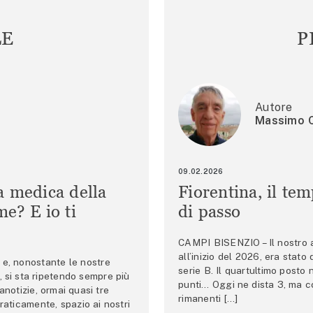
LE
P
Autore
Massimo C
09.02.2026
a medica della
Fiorentina, il te
e? E io ti
di passo
CAMPI BISENZIO – Il nostro au
all’inizio del 2026, era stato
e, nonostante le nostre
serie B. Il quartultimo posto
 si sta ripetendo sempre più
punti… Oggi ne dista 3, ma co
anotizie, ormai quasi tre
rimanenti […]
raticamente, spazio ai nostri