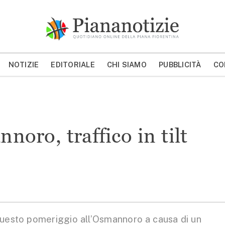
Piana Notizie
Le notizie della Piana
NOTIZIE
EDITORIALE
CHI SIAMO
PUBBLICITÀ
CO
MOSTRA/NASCONDI CERCA
noro, traffico in tilt
questo pomeriggio all’Osmannoro a causa di un