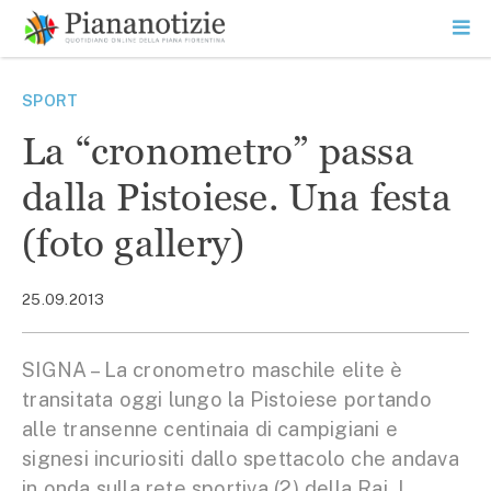
Vai
la
SEARCH
ME
contenuto
PR
Piana Notizie
Le notizie della Piana
SPORT
La “cronometro” passa
dalla Pistoiese. Una festa
(foto gallery)
25.09.2013
SIGNA – La cronometro maschile elite è
transitata oggi lungo la Pistoiese portando
alle transenne centinaia di campigiani e
signesi incuriositi dallo spettacolo che andava
in onda sulla rete sportiva (2) della Rai. I