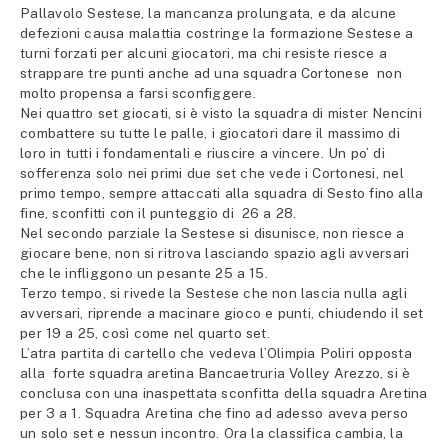
Pallavolo Sestese, la mancanza prolungata, e da alcune
defezioni causa malattia costringe la formazione Sestese a
turni forzati per alcuni giocatori, ma chi resiste riesce a
strappare tre punti anche ad una squadra Cortonese non
molto propensa a farsi sconfiggere.
Nei quattro set giocati, si è visto la squadra di mister Nencini
combattere su tutte le palle, i giocatori dare il massimo di
loro in tutti i fondamentali e riuscire a vincere. Un po’ di
sofferenza solo nei primi due set che vede i Cortonesi, nel
primo tempo, sempre attaccati alla squadra di Sesto fino alla
fine, sconfitti con il punteggio di 26 a 28.
Nel secondo parziale la Sestese si disunisce, non riesce a
giocare bene, non si ritrova lasciando spazio agli avversari
che le infliggono un pesante 25 a 15.
Terzo tempo, si rivede la Sestese che non lascia nulla agli
avversari, riprende a macinare gioco e punti, chiudendo il set
per 19 a 25, così come nel quarto set.
L’atra partita di cartello che vedeva l’Olimpia Poliri opposta
alla forte squadra aretina Bancaetruria Volley Arezzo, si è
conclusa con una inaspettata sconfitta della squadra Aretina
per 3 a 1. Squadra Aretina che fino ad adesso aveva perso
un solo set e nessun incontro. Ora la classifica cambia, la