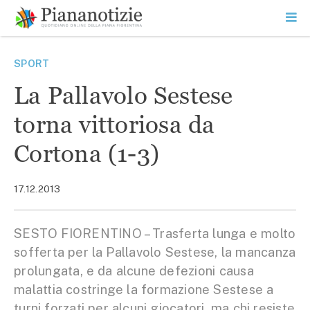
Vai
la
SEARCH
ME
contenuto
PR
Piana Notizie
Le notizie della Piana
SPORT
La Pallavolo Sestese
torna vittoriosa da
Cortona (1-3)
17.12.2013
SESTO FIORENTINO – Trasferta lunga e molto
sofferta per la Pallavolo Sestese, la mancanza
prolungata, e da alcune defezioni causa
malattia costringe la formazione Sestese a
turni forzati per alcuni giocatori, ma chi resiste