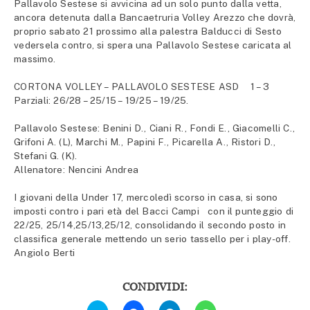
Pallavolo Sestese si avvicina ad un solo punto dalla vetta,
ancora detenuta dalla Bancaetruria Volley Arezzo che dovrà,
proprio sabato 21 prossimo alla palestra Balducci di Sesto
vedersela contro, si spera una Pallavolo Sestese caricata al
massimo.
CORTONA VOLLEY – PALLAVOLO SESTESE ASD 1 – 3
Parziali: 26/28 – 25/15 – 19/25 – 19/25.
Pallavolo Sestese: Benini D., Ciani R., Fondi E., Giacomelli C.,
Grifoni A. (L), Marchi M., Papini F., Picarella A., Ristori D.,
Stefani G. (K).
Allenatore: Nencini Andrea
I giovani della Under 17, mercoledì scorso in casa, si sono
imposti contro i pari età del Bacci Campi con il punteggio di
22/25, 25/14,25/13,25/12, consolidando il secondo posto in
classifica generale mettendo un serio tassello per i play-off.
Angiolo Berti
CONDIVIDI:
Fai
Fai
Fai
Fai