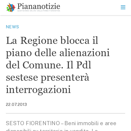
Vai
la
SEARCH
ME
contenuto
PR
Piana Notizie
Le notizie della Piana
NEWS
La Regione blocca il
piano delle alienazioni
del Comune. Il Pdl
sestese presenterà
interrogazioni
22.07.2013
SESTO FIORENTINO – Beni immobili e aree