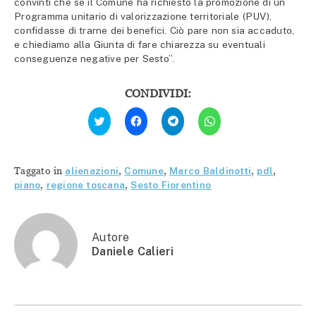
convinti che se il Comune ha richiesto la promozione di un
Programma unitario di valorizzazione territoriale (PUV),
confidasse di trarne dei benefici. Ciò pare non sia accaduto,
e chiediamo alla Giunta di fare chiarezza su eventuali
conseguenze negative per Sesto”.
CONDIVIDI:
Fai
Fai
Fai
Fai
clic
clic
clic
clic
qui
per
per
per
per
condividere
condividere
condividere
condividere
su
su
su
su
Facebook
Telegram
WhatsApp
Twitter
(Si
(Si
(Si
Taggato in
alienazioni
,
Comune
,
Marco Baldinotti
,
pdl
,
(Si
apre
apre
apre
apre
in
in
in
piano
,
regione toscana
,
Sesto Fiorentino
in
una
una
una
una
nuova
nuova
nuova
nuova
finestra)
finestra)
finestra)
finestra)
Autore
Daniele Calieri