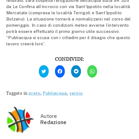
febbraio, sarà sospesa l’erogazione dell’acqua sulla SR 325
da Le Confina all’incrocio con via Sant’Ippolito nella località
Mercatale (compresa le località Terrigoli e Sant’Ippolito
Bolzano). La situazione tornerà a normalizzarsi nel corso del
pomeriggio. In caso di condizioni meteo avverse l’intervento
potrà essere effettuato il primo giorno utile successivo.
“Publiacqua si scusa con i cittadini per il disagio che questo
lavoro creerà loro”.
CONDIVIDI:
Fai
Fai
Fai
Fai
clic
clic
clic
clic
qui
per
per
per
per
condividere
condividere
condividere
condividere
su
su
su
su
Facebook
Telegram
WhatsApp
Twitter
(Si
(Si
(Si
Taggato in
prato
,
Publiacqua
,
vernio
(Si
apre
apre
apre
apre
in
in
in
in
una
una
una
una
nuova
nuova
nuova
nuova
finestra)
finestra)
finestra)
finestra)
Autore
Redazione