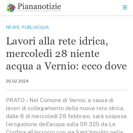
Vai
la
SEARCH
ME
contenuto
PR
Piana Notizie
Le notizie della Piana
NEWS
,
PUBLIACQUA
Lavori alla rete idrica,
mercoledì 28 niente
acqua a Vernio: ecco dove
26.02.2024
PRATO – Nel Comune di Vernio, a causa di
lavori di collegamento della nuova rete idrica,
dalle 8 di mercoledì 28 febbraio, sarà sospesa
l’erogazione dell’acqua sulla SR 325 da Le
Confina all’incrocio con via Sant’Ippolito nella