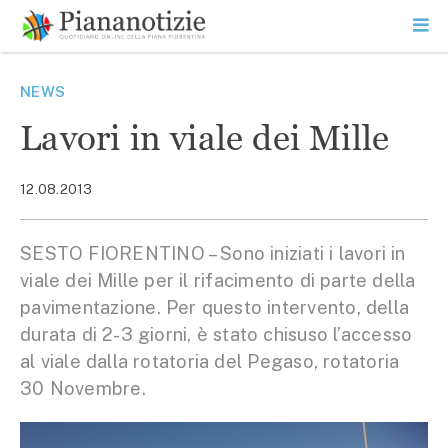
Vai
la
SEARCH
ME
contenuto
PR
Piana Notizie
Le notizie della Piana
NEWS
Lavori in viale dei Mille
12.08.2013
SESTO FIORENTINO – Sono iniziati i lavori in
viale dei Mille per il rifacimento di parte della
pavimentazione. Per questo intervento, della
durata di 2-3 giorni, è stato chisuso l’accesso
al viale dalla rotatoria del Pegaso, rotatoria
30 Novembre.