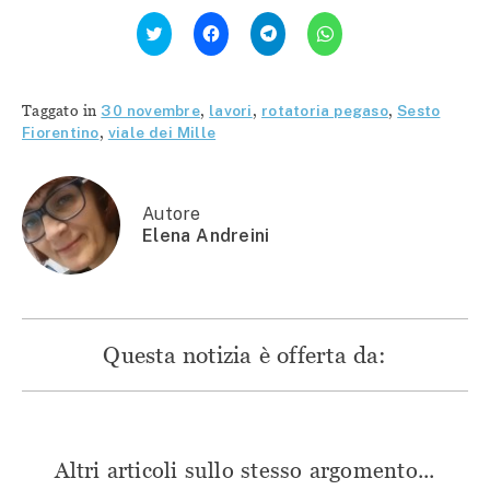
Fai
Fai
Fai
Fai
clic
clic
clic
clic
qui
per
per
per
per
condividere
condividere
condividere
condividere
su
su
su
su
Facebook
Telegram
WhatsApp
Twitter
(Si
(Si
(Si
Taggato in
30 novembre
,
lavori
,
rotatoria pegaso
,
Sesto
(Si
apre
apre
apre
apre
in
in
in
Fiorentino
,
viale dei Mille
in
una
una
una
una
nuova
nuova
nuova
nuova
finestra)
finestra)
finestra)
finestra)
Autore
Elena Andreini
Questa notizia è offerta da:
Altri articoli sullo stesso argomento...