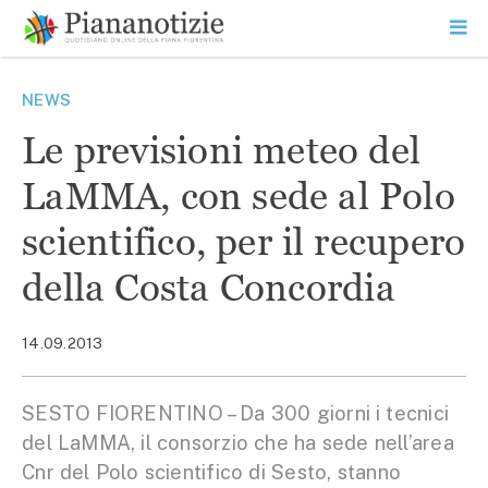
Vai
la
SEARCH
ME
contenuto
PR
Piana Notizie
Le notizie della Piana
NEWS
Le previsioni meteo del
LaMMA, con sede al Polo
scientifico, per il recupero
della Costa Concordia
14.09.2013
SESTO FIORENTINO – Da 300 giorni i tecnici
del LaMMA, il consorzio che ha sede nell’area
Cnr del Polo scientifico di Sesto, stanno