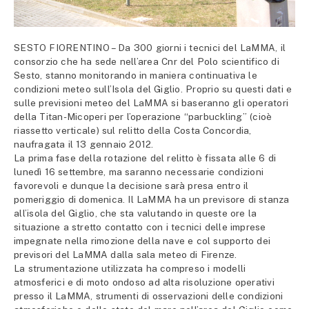
SESTO FIORENTINO – Da 300 giorni i tecnici del LaMMA, il
consorzio che ha sede nell’area Cnr del Polo scientifico di
Sesto, stanno monitorando in maniera continuativa le
condizioni meteo sull’Isola del Giglio. Proprio su questi dati e
sulle previsioni meteo del LaMMA si baseranno gli operatori
della Titan-Micoperi per l’operazione “parbuckling” (cioè
riassetto verticale) sul relitto della Costa Concordia,
naufragata il 13 gennaio 2012.
La prima fase della rotazione del relitto è fissata alle 6 di
lunedì 16 settembre, ma saranno necessarie condizioni
favorevoli e dunque la decisione sarà presa entro il
pomeriggio di domenica. Il LaMMA ha un previsore di stanza
all’isola del Giglio, che sta valutando in queste ore la
situazione a stretto contatto con i tecnici delle imprese
impegnate nella rimozione della nave e col supporto dei
previsori del LaMMA dalla sala meteo di Firenze.
La strumentazione utilizzata ha compreso i modelli
atmosferici e di moto ondoso ad alta risoluzione operativi
presso il LaMMA, strumenti di osservazioni delle condizioni