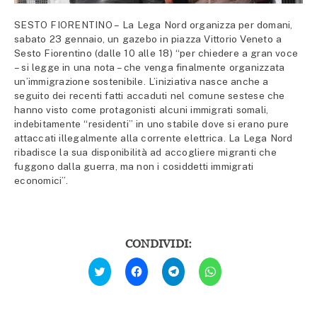
SESTO FIORENTINO – La Lega Nord organizza per domani,
sabato 23 gennaio, un gazebo in piazza Vittorio Veneto a
Sesto Fiorentino (dalle 10 alle 18) “per chiedere a gran voce
– si legge in una nota – che venga finalmente organizzata
un’immigrazione sostenibile. L’iniziativa nasce anche a
seguito dei recenti fatti accaduti nel comune sestese che
hanno visto come protagonisti alcuni immigrati somali,
indebitamente “residenti” in uno stabile dove si erano pure
attaccati illegalmente alla corrente elettrica. La Lega Nord
ribadisce la sua disponibilità ad accogliere migranti che
fuggono dalla guerra, ma non i cosiddetti immigrati
economici”.
CONDIVIDI:
Fai
Fai
Fai
Fai
clic
clic
clic
clic
qui
per
per
per
per
condividere
condividere
condividere
condividere
su
su
su
su
Facebook
Telegram
WhatsApp
Twitter
(Si
(Si
(Si