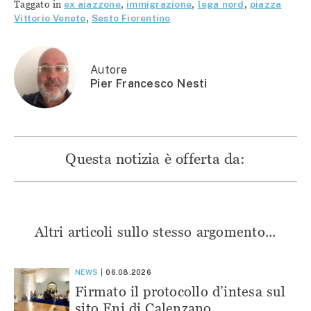
Taggato in
ex aiazzone
,
immigrazione
,
lega nord
,
piazza
(Si
apre
apre
apre
apre
in
in
in
Vittorio Veneto
,
Sesto Fiorentino
in
una
una
una
una
nuova
nuova
nuova
nuova
finestra)
finestra)
finestra)
finestra)
Autore
Pier Francesco Nesti
Questa notizia è offerta da:
Altri articoli sullo stesso argomento...
NEWS
06.08.2026
Firmato il protocollo d’intesa sul
sito Eni di Calenzano