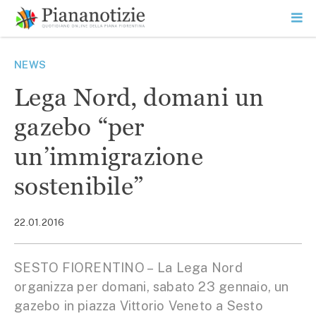
Vai
la
SEARCH
ME
contenuto
PR
Piana Notizie
Le notizie della Piana
NEWS
Lega Nord, domani un
gazebo “per
un’immigrazione
sostenibile”
22.01.2016
SESTO FIORENTINO – La Lega Nord
organizza per domani, sabato 23 gennaio, un
gazebo in piazza Vittorio Veneto a Sesto