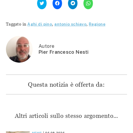
clic
clic
clic
clic
qui
per
per
per
per
condividere
condividere
condividere
condividere
su
su
su
su
Facebook
Telegram
WhatsApp
Twitter
(Si
(Si
(Si
Taggato in
Aghi di pino
,
antonio schiavo
,
Regione
(Si
apre
apre
apre
apre
in
in
in
in
una
una
una
una
nuova
nuova
nuova
nuova
finestra)
finestra)
finestra)
finestra)
Autore
Pier Francesco Nesti
Questa notizia è offerta da:
Altri articoli sullo stesso argomento...
NEWS
06.08.2026