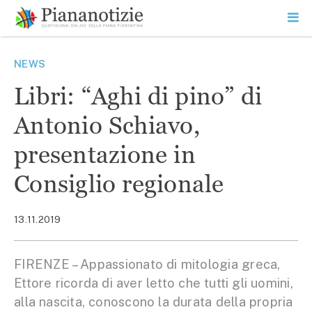
Vai
la
SEARCH
ME
contenuto
PR
Piana Notizie
Le notizie della Piana
NEWS
Libri: “Aghi di pino” di
Antonio Schiavo,
presentazione in
Consiglio regionale
13.11.2019
FIRENZE – Appassionato di mitologia greca,
Ettore ricorda di aver letto che tutti gli uomini,
alla nascita, conoscono la durata della propria