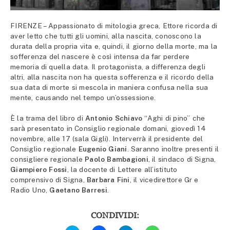
FIRENZE – Appassionato di mitologia greca, Ettore ricorda di
aver letto che tutti gli uomini, alla nascita, conoscono la
durata della propria vita e, quindi, il giorno della morte, ma la
sofferenza del nascere è così intensa da far perdere
memoria di quella data. Il protagonista, a differenza degli
altri, alla nascita non ha questa sofferenza e il ricordo della
sua data di morte si mescola in maniera confusa nella sua
mente, causando nel tempo un’ossessione.
È la trama del libro di
Antonio Schiavo
“Aghi di pino” che
sarà presentato in Consiglio regionale domani, giovedì 14
novembre, alle 17 (sala Gigli). Interverrà il presidente del
Consiglio regionale
Eugenio Giani
. Saranno inoltre presenti il
consigliere regionale
Paolo Bambagioni
, il sindaco di Signa,
Giampiero Fossi
, la docente di Lettere all’istituto
comprensivo di Signa,
Barbara Fini
, il vicedirettore Gr e
Radio Uno,
Gaetano Barresi
.
CONDIVIDI:
Fai
Fai
Fai
Fai