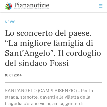
Vai
la
SEARCH
ME
contenuto
PR
Piana Notizie
Le notizie della Piana
NEWS
Lo sconcerto del paese.
“La migliore famiglia di
Sant’Angelo”. Il cordoglio
del sindaco Fossi
18.01.2014
SANT’ANGELO (CAMPI BISENZIO) – Per la
strada, stanotte, davanti alla villetta della
tragedia c’erano vicini, amici, gente di