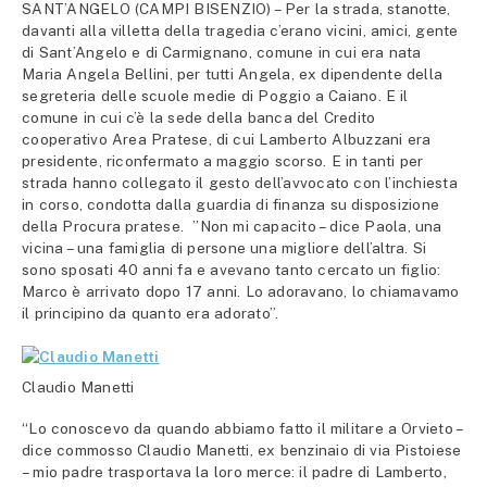
SANT’ANGELO (CAMPI BISENZIO) – Per la strada, stanotte,
davanti alla villetta della tragedia c’erano vicini, amici, gente
di Sant’Angelo e di Carmignano, comune in cui era nata
Maria Angela Bellini, per tutti Angela, ex dipendente della
segreteria delle scuole medie di Poggio a Caiano. E il
comune in cui c’è la sede della banca del Credito
cooperativo Area Pratese, di cui Lamberto Albuzzani era
presidente, riconfermato a maggio scorso. E in tanti per
strada hanno collegato il gesto dell’avvocato con l’inchiesta
in corso, condotta dalla guardia di finanza su disposizione
della Procura pratese. ”Non mi capacito – dice Paola, una
vicina – una famiglia di persone una migliore dell’altra. Si
sono sposati 40 anni fa e avevano tanto cercato un figlio:
Marco è arrivato dopo 17 anni. Lo adoravano, lo chiamavamo
il principino da quanto era adorato”.
Claudio Manetti
“Lo conoscevo da quando abbiamo fatto il militare a Orvieto –
dice commosso Claudio Manetti, ex benzinaio di via Pistoiese
– mio padre trasportava la loro merce: il padre di Lamberto,