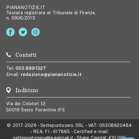
PIANANOTIZIE.IT
Testata registrata al Tribunale di Firenze,
n. 5906/2013
Contatti
Tel:
055 8991327
Email:
redazione@piananotizie.it
Indirizzo
Via dei Colatori 12,
50019 Sesto Fiorentino (FI)
© 2017-2026
-
Settepuntozero SRL
- VAT:
06308920484
- REA:
FI - 617885
- Certified e-mail:
settepuntozero@legalmail.it
- Share Capital:
€10.000