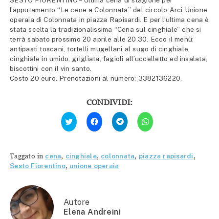
SESTO FIORENTINO – Ultima cena di stagione per
l’apputamento “Le cene a Colonnata” del circolo Arci Unione
operaia di Colonnata in piazza Rapisardi. E per l’ultima cena è
stata scelta la tradizionalissima “Cena sul cinghiale” che si
terrà sabato prossimo 20 aprile alle 20.30. Ecco il menù:
antipasti toscani, tortelli mugellani al sugo di cinghiale,
cinghiale in umido, grigliata, fagioli all’uccelletto ed insalata,
biscottini con il vin santo.
Costo 20 euro. Prenotazioni al numero: 3382136220.
CONDIVIDI:
Fai
Fai
Fai
Fai
clic
clic
clic
clic
qui
per
per
per
per
condividere
condividere
condividere
condividere
su
su
su
su
Facebook
Telegram
WhatsApp
Twitter
(Si
(Si
(Si
Taggato in
cena
,
cinghiale
,
colonnata
,
piazza rapisardi
,
(Si
apre
apre
apre
apre
in
in
in
Sesto Fiorentino
,
unione operaia
in
una
una
una
una
nuova
nuova
nuova
nuova
finestra)
finestra)
finestra)
finestra)
Autore
Elena Andreini