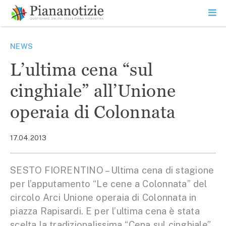
Vai
la
SEARCH
ME
contenuto
PR
Piana Notizie
Le notizie della Piana
NEWS
L’ultima cena “sul
cinghiale” all’Unione
operaia di Colonnata
17.04.2013
SESTO FIORENTINO – Ultima cena di stagione
per l’apputamento “Le cene a Colonnata” del
circolo Arci Unione operaia di Colonnata in
piazza Rapisardi. E per l’ultima cena è stata
scelta la tradizionalissima “Cena sul cinghiale”