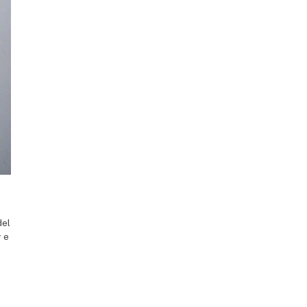
del
 e