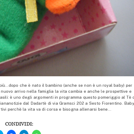
ù…dopo che è nato il bambino (anche se non è un royal baby) per
l nuovo arrivo nella famiglia la vita cambia e anche le prospettive e
asili: è uno degli argomenti in programma questo pomeriggio al Tè 
Piananotizie dal Dadartè di via Gramsci 202 a Sesto Fiorentino. Baby
ivi perchè la vita va di corsa e bisogna allenarsi bene…
CONDIVIDI:
Fai
Fai
Fai
Fai