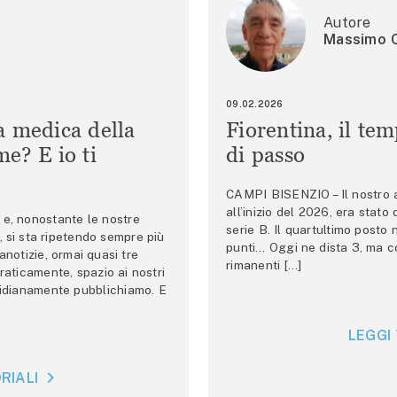
Autore
Massimo C
09.02.2026
a medica della
Fiorentina, il te
e? E io ti
di passo
CAMPI BISENZIO – Il nostro au
all’inizio del 2026, era stato
e, nonostante le nostre
serie B. Il quartultimo posto
 si sta ripetendo sempre più
punti… Oggi ne dista 3, ma co
anotizie, ormai quasi tre
rimanenti […]
raticamente, spazio ai nostri
tidianamente pubblichiamo. E
LEGGI 
RIALI