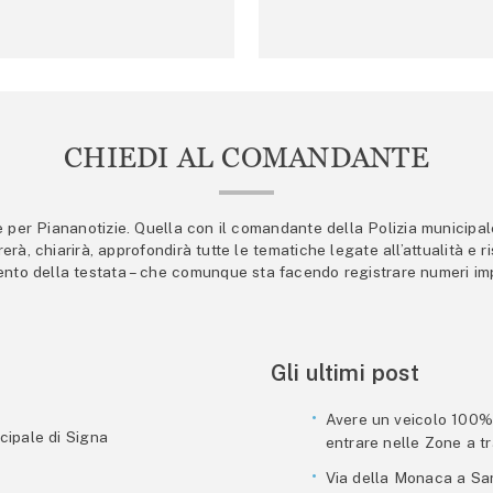
CHIEDI AL COMANDANTE
er Piananotizie. Quella con il comandante della Polizia municipale s
trerà, chiarirà, approfondirà tutte le tematiche legate all’attualità e
mento della testata – che comunque sta facendo registrare numeri imp
Gli ultimi post
Avere un veicolo 100% e
cipale di Signa
entrare nelle Zone a tra
Via della Monaca a San