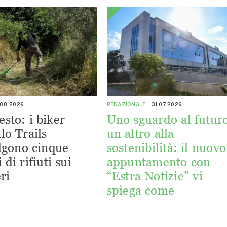
.08.2026
REDAZIONALE
31.07.2026
esto: i biker
Uno sguardo al futuro
lo Trails
un altro alla
lgono cinque
sostenibilità: il nuovo
 di rifiuti sui
appuntamento con
ri
“Estra Notizie” vi
spiega come