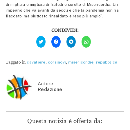
di migliaia e migliaia di fratelli e sorelle di Misericordia. Un
impegno che va avanti da secoli e che la pandemia non ha
fiaccato, ma piuttosto rinsaldato e reso più ampio”.
CONDIVIDI:
Fai
Fai
Fai
Fai
clic
clic
clic
clic
qui
per
per
per
per
condividere
condividere
condividere
condividere
su
su
su
su
Facebook
Telegram
WhatsApp
Twitter
(Si
(Si
(Si
Taggato in
cavaliere
,
corsinovi
,
misericordie
,
repubblica
(Si
apre
apre
apre
apre
in
in
in
in
una
una
una
una
nuova
nuova
nuova
nuova
finestra)
finestra)
finestra)
finestra)
Autore
Redazione
Questa notizia è offerta da: