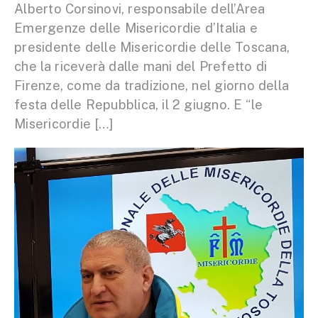
Alberto Corsinovi, responsabile dell’Area
Emergenze delle Misericordie d’Italia e
presidente delle Misericordie delle Toscana,
che la riceverà dalle mani del Prefetto di
Firenze, come da tradizione, nel giorno della
festa delle Repubblica, il 2 giugno. E “le
Misericordie […]