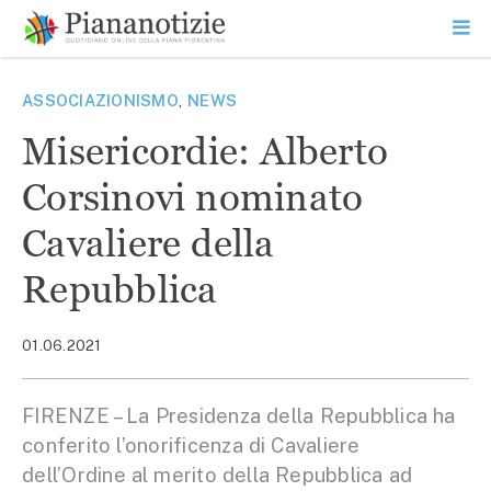
Vai
la
SEARCH
ME
contenuto
PR
Piana Notizie
Le notizie della Piana
ASSOCIAZIONISMO
,
NEWS
Misericordie: Alberto
Corsinovi nominato
Cavaliere della
Repubblica
01.06.2021
FIRENZE – La Presidenza della Repubblica ha
conferito l’onorificenza di Cavaliere
dell’Ordine al merito della Repubblica ad