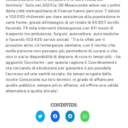
territorio”. Solo nel 2023 le 39 Misericordie attive nei confini
della città metropolitana di Firenze hanno percorso 7 milioni
e 102.000 chilometri per dare assistenza alla popolazione in
varie forme, grazie all’impegno di un totale di 60.837 iscritti,
facendo 74 mila interventi d’emergenza con 611 mezzi di
trasporto tra ambulanze, furgoni, autovetture, auto mediche
e facendo 103.435 servizi sociali. “Tra le sfide per il
prossimo anno c’è l’emergenza sanitaria, con il rischio che
molte persone non possano più permettersi di curarsi o che
non ci sia la disponibilità di disporre di cure in tempi utili, – ha
aggiunto Ceccherini – per questa ragione il Coordinamento
sta cercando di strutturarsi per garantire il più possibile
l’accesso ad una sanità sociale, da tempo erogata dalle
nostre Consociate sui loro territori, in grado di affiancare
quella pubblica, sempre più in affanno, ed offrire una valida
alternativa a quella privata”.
CONDIVIDI:
Fai
Fai
Fai
Fai
clic
clic
clic
clic
qui
per
per
per
per
condividere
condividere
condividere
condividere
su
su
su