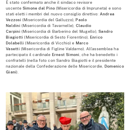
È stato confermato anche il sindaco revisore
uscente
Simone dal Pino
(Misericordia di Impruneta) e sono
stati eletti i membri del nuovo consiglio direttivo:
Andrea
Vezzosi
(Misericordia del Galluzzo),
Paolo
Naldini
(Misericordia di Tavarnelle),
Claudio
Carpini
(Misericordia di Barberino del Mugello),
Sandro
Biagiotti
(Misericordia di Sesto Fiorentino),
Enrico
Dolabelli
(Misericordia di Vicchio) e
Marco
Vasetti
(Misericordia di Figline Valdarno). All’assemblea ha
partecipato il cardinale
Ernest Simoni
, che ha benedetto i
confratelli (nella foto con Sandro Biagiotti e il presidente
nazionale della Confederazione delle Misericordie,
Domenico
Giani
).