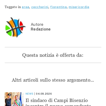
su
Facebook
Telegram
WhatsApp
Twitter
(Si
(Si
(Si
Taggato in
area
,
ceccherini
,
fiorentina
,
misericordie
(Si
apre
apre
apre
apre
in
in
in
in
una
una
una
una
nuova
nuova
nuova
nuova
finestra)
finestra)
finestra)
finestra)
Autore
Redazione
Questa notizia è offerta da:
Altri articoli sullo stesso argomento...
NEWS
04.08.2026
Il sindaco di Campi Bisenzio
incontra il nuovo comandante