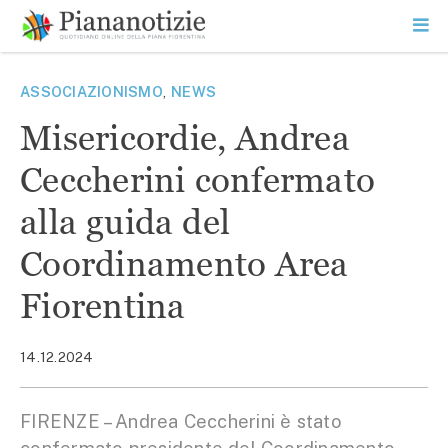
Vai
la
SEARCH
ME
contenuto
PR
Piana Notizie
Le notizie della Piana
ASSOCIAZIONISMO
,
NEWS
Misericordie, Andrea
Ceccherini confermato
alla guida del
Coordinamento Area
Fiorentina
14.12.2024
FIRENZE – Andrea Ceccherini è stato