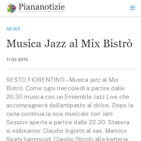
Vai
la
SEARCH
ME
contenuto
PR
Piana Notizie
Le notizie della Piana
NEWS
Musica Jazz al Mix Bistrò
11.02.2015
SESTO FIORENTINO – Musica jazz al Mix
Bistrò. Come ogni mercoledì a partire dalle
20.30 musica con un Ensemble Jazz Live che
accompagnerà dall’antipasto al dolce. Dopo la
cena continua la scia musicale con Jam
Session aperta a partire dalle 22.30. Stasera
si esibiranno: Claudio Ingletti al sax, Manrico
Seghi hammond, Claudio Sbrolli alla batteria.