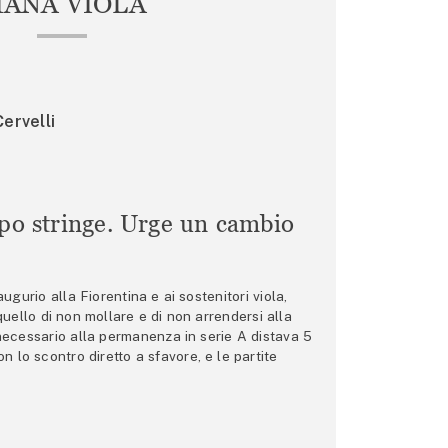
IANA VIOLA
ervelli
mpo stringe. Urge un cambio
gurio alla Fiorentina e ai sostenitori viola,
 quello di non mollare e di non arrendersi alla
 necessario alla permanenza in serie A distava 5
n lo scontro diretto a sfavore, e le partite