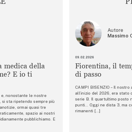
LE
P
Autore
Massimo C
09.02.2026
a medica della
Fiorentina, il te
e? E io ti
di passo
CAMPI BISENZIO – Il nostro au
all’inizio del 2026, era stato
e, nonostante le nostre
serie B. Il quartultimo posto
 si sta ripetendo sempre più
punti… Oggi ne dista 3, ma co
anotizie, ormai quasi tre
rimanenti […]
raticamente, spazio ai nostri
tidianamente pubblichiamo. E