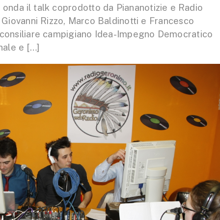
 onda il talk coprodotto da Piananotizie e Radio
i Giovanni Rizzo, Marco Baldinotti e Francesco
o consiliare campigiano Idea-Impegno Democratico
nale e […]