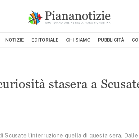
Piana Notizie
Le notizie della Piana
NOTIZIE
EDITORIALE
CHI SIAMO
PUBBLICITÀ
CO
MOSTRA/NASCONDI CERCA
curiosità stasera a Scusat
Scusate l’interruzione quella di questa sera. Dalle