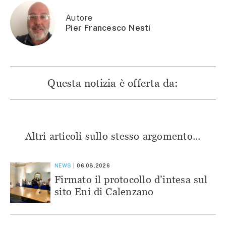
una
nuova
nuova
nuova
nuova
finestra)
finestra)
finestra)
finestra)
Autore
Pier Francesco Nesti
Questa notizia è offerta da:
Altri articoli sullo stesso argomento...
NEWS
06.08.2026
Firmato il protocollo d’intesa sul
sito Eni di Calenzano