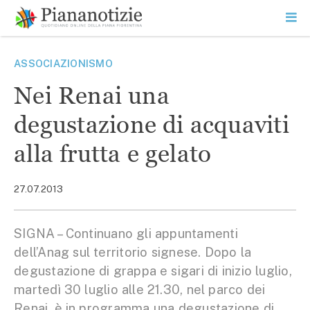
Vai
la
SEARCH
ME
contenuto
PR
Piana Notizie
Le notizie della Piana
ASSOCIAZIONISMO
Nei Renai una
degustazione di acquaviti
alla frutta e gelato
27.07.2013
SIGNA – Continuano gli appuntamenti
dell’Anag sul territorio signese. Dopo la
degustazione di grappa e sigari di inizio luglio,
martedì 30 luglio alle 21.30, nel parco dei
Renai, è in programma una degustazione di