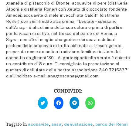
granella di pistacchio di Bronte; acquavite di pere (distilleria
Alboni e distilleria Roner) con gelato di cioccolato fondente
Amedei; acquavite di mele invecchiata Caldiff”(distilleria
Roner) con semifreddo alla crema. “L’estate – spiegano
dall’Anag – è al culmine della sua calura e prima di partire
per le vacanze estive, nel fresco del parco dei Renai, a
Signa, non c’è di meglio che godere dei soavi e delicati
profumi delle acquaviti di frutta abbinate al fresco gelato,
preparato come da antica tradizione familiare iniziata dal
nonno fin dagli anni ’30”. Ai partecipanti alla serata è chiesto
un contributo di 8 euro. E’ consigliata la prenotazione al
numero di cellulare della nostra associazione 340 7215337
o all’indirizzo e-mail: anagtoscana@gmail.com.
CONDIVIDI:
Fai
Fai
Fai
Fai
clic
clic
clic
clic
qui
per
per
per
per
condividere
condividere
condividere
condividere
su
su
su
su
Facebook
Telegram
WhatsApp
Twitter
(Si
(Si
(Si
Taggato in
acquavite
,
anag
,
degustazione
,
parco dei Renai
(Si
apre
apre
apre
apre
in
in
in
in
una
una
una